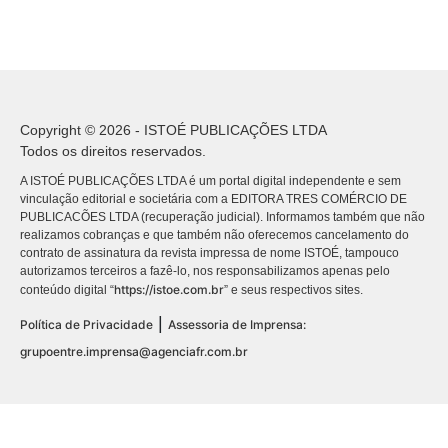
Copyright © 2026 - ISTOÉ PUBLICAÇÕES LTDA
Todos os direitos reservados.
A ISTOÉ PUBLICAÇÕES LTDA é um portal digital independente e sem
vinculação editorial e societária com a EDITORA TRES COMÉRCIO DE
PUBLICACÕES LTDA (recuperação judicial). Informamos também que não
realizamos cobranças e que também não oferecemos cancelamento do
contrato de assinatura da revista impressa de nome ISTOÉ, tampouco
autorizamos terceiros a fazê-lo, nos responsabilizamos apenas pelo
https://istoe.com.br
conteúdo digital “
” e seus respectivos sites.
|
Política de Privacidade
Assessoria de Imprensa:
grupoentre.imprensa@agenciafr.com.br