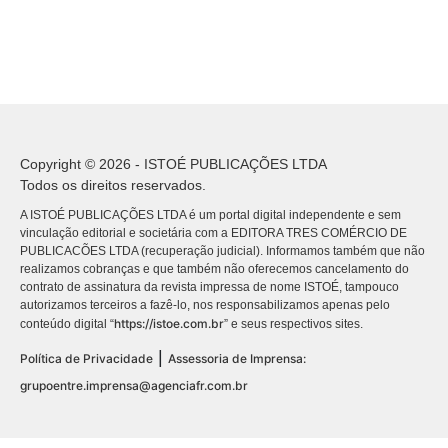
Copyright © 2026 - ISTOÉ PUBLICAÇÕES LTDA
Todos os direitos reservados.
A ISTOÉ PUBLICAÇÕES LTDA é um portal digital independente e sem
vinculação editorial e societária com a EDITORA TRES COMÉRCIO DE
PUBLICACÕES LTDA (recuperação judicial). Informamos também que não
realizamos cobranças e que também não oferecemos cancelamento do
contrato de assinatura da revista impressa de nome ISTOÉ, tampouco
autorizamos terceiros a fazê-lo, nos responsabilizamos apenas pelo
https://istoe.com.br
conteúdo digital “
” e seus respectivos sites.
|
Política de Privacidade
Assessoria de Imprensa:
grupoentre.imprensa@agenciafr.com.br