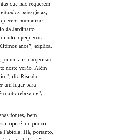
antas que não requerem
eituados paisagistas,
oas querem humanizar
io da Jardinatto
imitado a pequenas
últimos anos”, explica.
, pimenta e manjericão,
nte neste verão. Além
im”, diz Riscala.
er um lugar para
é muito relaxante”,
enas fontes, bem
este tipo é um pouco
e Fabíola. Há, portanto,