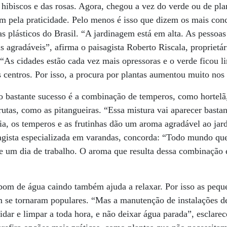
 hibiscos e das rosas. Agora, chegou a vez do verde ou de pl
m pela praticidade. Pelo menos é isso que dizem os mais conc
istas plásticos do Brasil. “A jardinagem está em alta. As pess
s agradáveis”, afirma o paisagista Roberto Riscala, proprietár
“As cidades estão cada vez mais opressoras e o verde ficou l
s centros. Por isso, a procura por plantas aumentou muito nos 
o bastante sucesso é a combinação de temperos, como hortelã
utas, como as pitangueiras. “Essa mistura vai aparecer basta
ia, os temperos e as frutinhas dão um aroma agradável ao jard
sagista especializada em varandas, concorda: “Todo mundo qu
de um dia de trabalho. O aroma que resulta dessa combinação 
om de água caindo também ajuda a relaxar. Por isso as pequ
m se tornaram populares. “Mas a manutenção de instalações d
idar e limpar a toda hora, e não deixar água parada”, esclarec