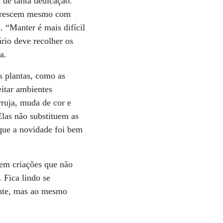
 de tanta dedicação.
e crescem mesmo com
 “Manter é mais difícil
ário deve recolher os
a.
s plantas, como as
eitar ambientes
rruja, muda de cor e
 Elas não substituem as
 que a novidade foi bem
 em criações que não
 Fica lindo se
ante, mas ao mesmo