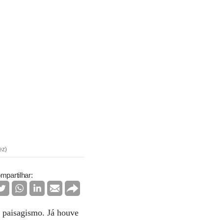
ez)
mpartilhar:
o paisagismo. Já houve