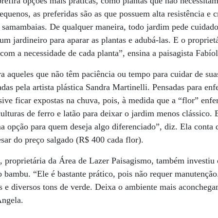
prefira opções mais práticas, como plantas que não necessitam
equenos, as preferidas são as que possuem alta resistência 
 samambaias. De qualquer maneira, todo jardim pede cuidado.
 um jardineiro para aparar as plantas e adubá-las. E o propriet
 com a necessidade de cada planta”, ensina a paisagista Fabíol
 aqueles que não têm paciência ou tempo para cuidar de sua
iadas pela artista plástica Sandra Martinelli. Pensadas para enf
sive ficar expostas na chuva, pois, à medida que a “flor” enfe
culturas de ferro e latão para deixar o jardim menos clássico.
ma opção para quem deseja algo diferenciado”, diz. Ela conta
esar do preço salgado (R$ 400 cada flor).
, proprietária da Área de Lazer Paisagismo, também investiu
 bambu. “Ele é bastante prático, pois não requer manutenção.
 e diversos tons de verde. Deixa o ambiente mais aconcheg
Angela.