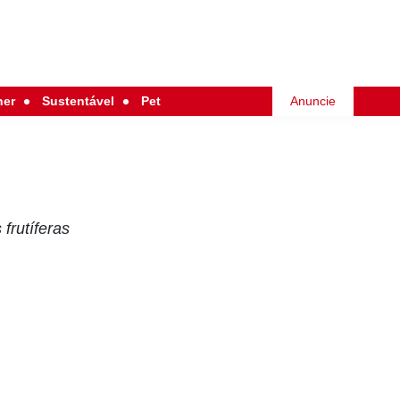
her
Sustentável
Pet
Anuncie
frutíferas