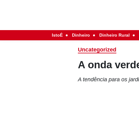
IstoÉ
Dinheiro
Dinheiro Rural
Uncategorized
A onda verd
A tendência para os jard