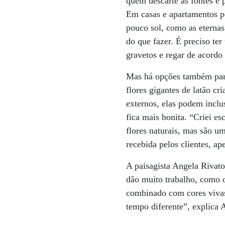
quem descarte as fontes e 
Em casas e apartamentos p
pouco sol, como as eternas
do que fazer. É preciso ter
gravetos e regar de acordo
Mas há opções também para
flores gigantes de latão cr
externos, elas podem inclu
fica mais bonita. “Criei es
flores naturais, mas são u
recebida pelos clientes, ap
A paisagista Angela Rivato
dão muito trabalho, como o
combinado com cores vivas
tempo diferente”, explica 