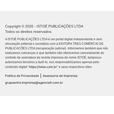
Copyright © 2026 - ISTOÉ PUBLICAÇÕES LTDA
Todos os direitos reservados.
A ISTOÉ PUBLICAÇÕES LTDA é um portal digital independente e sem
vinculação editorial e societária com a EDITORA TRES COMÉRCIO DE
PUBLICACÕES LTDA (recuperação judicial). Informamos também que não
realizamos cobranças e que também não oferecemos cancelamento do
contrato de assinatura da revista impressa de nome ISTOÉ, tampouco
autorizamos terceiros a fazê-lo, nos responsabilizamos apenas pelo
https://istoe.com.br
conteúdo digital “
” e seus respectivos sites.
|
Política de Privacidade
Assessoria de Imprensa:
grupoentre.imprensa@agenciafr.com.br