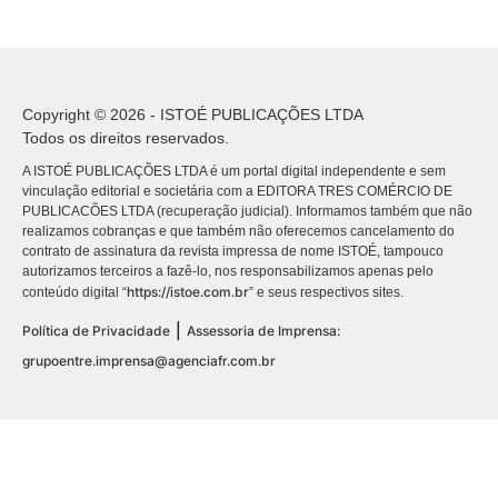
Copyright © 2026 - ISTOÉ PUBLICAÇÕES LTDA
Todos os direitos reservados.
A ISTOÉ PUBLICAÇÕES LTDA é um portal digital independente e sem
vinculação editorial e societária com a EDITORA TRES COMÉRCIO DE
PUBLICACÕES LTDA (recuperação judicial). Informamos também que não
realizamos cobranças e que também não oferecemos cancelamento do
contrato de assinatura da revista impressa de nome ISTOÉ, tampouco
autorizamos terceiros a fazê-lo, nos responsabilizamos apenas pelo
https://istoe.com.br
conteúdo digital “
” e seus respectivos sites.
|
Política de Privacidade
Assessoria de Imprensa:
grupoentre.imprensa@agenciafr.com.br