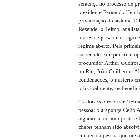
sentença no processo do g
presidente Fernando Henriq
privatização do sistema T
Resende, o Telmo, analista
meses de prisão em regime 
regime aberto. Pela primei
sociedade. Até pouco temp
procurador Arthur Gueiros,
no Rio, João Guilherme Alm
condenações, o mistério e
principalmente, os benefic
Os dois vão recorrer. Tel
pessoa: o araponga Célio A
alguém subir num poste e f
chefes tenham sido absolv
conheço a pessoa que me a