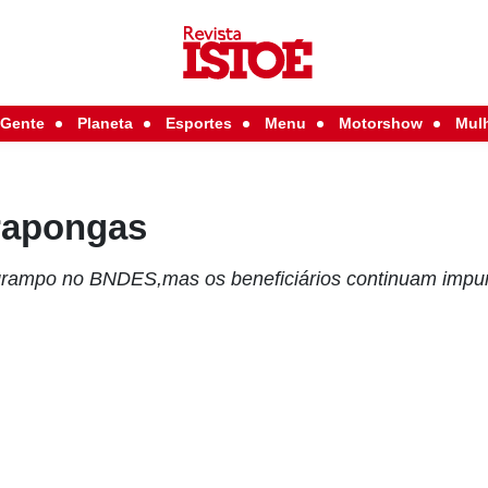
Gente
Planeta
Esportes
Menu
Motorshow
Mul
rapongas
 grampo no BNDES,mas os beneficiários continuam imp