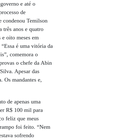
governo e até o
 processo de
le condenou Temilson
 três anos e quatro
s e oito meses em
 “Essa é uma vitória da
eis”, comemora o
 provas o chefe da Abin
Silva. Apesar das
a. Os mandantes e,
nto de apenas uma
cer R$ 100 mil para
co feliz que meus
grampo foi feito. “Nem
estava sofrendo