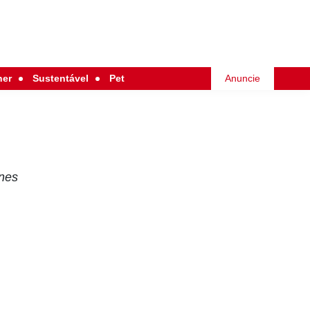
her
Sustentável
Pet
Anuncie
unes