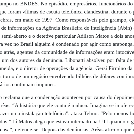
rampo no BNDES. No episódio, empresários, funcionários do 
ue foram vítimas de escuta telefônica clandestina, durante o
elebras, em maio de 1997. Como responsáveis pelo grampo, e
 de informações da Agência Brasileira de Inteligência (Abin) a
semi-aberto e o detetive particular Adilson Matos a dois ano
ra vez no Brasil alguém é condenado por agir como araponga.
o atrás, agentes da comunidade de informações eram intocáv
 um dos autores da denúncia. Libonatti absolveu por falta de
eida, e o diretor de operações da agência, Gersi Firmino da 
m torno de um negócio envolvendo bilhões de dólares continu
iários continuam impunes.
mo reclama que a condenação aconteceu por causa do depoime
rêas. “A história que ele conta é maluca. Imagina se ia ofere
azer uma instalação telefônica”, ataca Telmo. “Pelo menos fi
idos.” Já Matos alega que estava internado na UTI quando o 
cusa”, defende-se. Depois das denúncias, Arêas afirmou que 