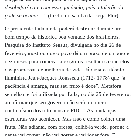
desabafar/ pare com essa ganância, pois a tolerância
pode se acabar…”
(trecho do samba da Beija-Flor)
O presidente Lula ainda poderá desfrutar durante um
bom tempo da histórica boa vontade dos brasileiros.
Pesquisa do Instituto Sensus, divulgada no dia 26 de
fevereiro, mostrou que o povo dá um prazo de um ano e
dez meses para começar a exigir os resultados concretos
das promessas de melhoria de vida. Já dizia o filósofo
iluminista Jean-Jacques Rousseau (1712- 1778) que “a
paciência é amarga, mas seu fruto é doce”. Metáfora
semelhante foi utilizada por Lula, no dia 25 de fevereiro,
ao afirmar que seu governo não será um mero
continuísmo dos oito anos de FHC. “As mudanças
estruturais vão acontecer. Mas isso é como colher uma
fruta. Não adianta, com pressa, colhê-la verde, porque a
gente vai comer, não vai gostar e vai jogar fora. E