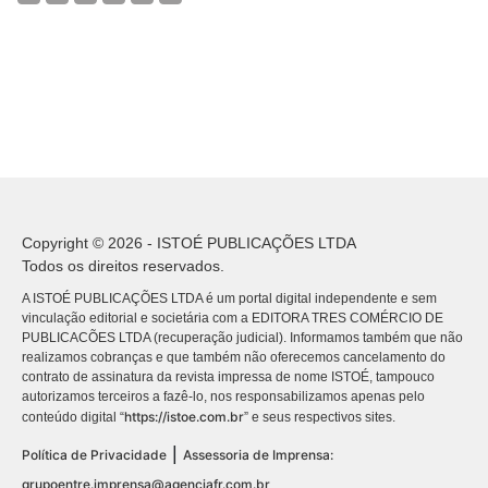
Copyright © 2026 - ISTOÉ PUBLICAÇÕES LTDA
Todos os direitos reservados.
A ISTOÉ PUBLICAÇÕES LTDA é um portal digital independente e sem
vinculação editorial e societária com a EDITORA TRES COMÉRCIO DE
PUBLICACÕES LTDA (recuperação judicial). Informamos também que não
realizamos cobranças e que também não oferecemos cancelamento do
contrato de assinatura da revista impressa de nome ISTOÉ, tampouco
autorizamos terceiros a fazê-lo, nos responsabilizamos apenas pelo
https://istoe.com.br
conteúdo digital “
” e seus respectivos sites.
|
Política de Privacidade
Assessoria de Imprensa:
grupoentre.imprensa@agenciafr.com.br