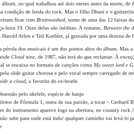
 álbum, no qual trabalhou até dois meses antes da morte, de
a condição de lenda do rock. Mas o filho Dhani e o guitarrist
feriram ficar com
Brainwashed
, nome de uma das 12 faixas d
a-feira 19. Onze delas são inéditas. A restante,
Between the d
a Harold Arlen e Ted Koehler, já gravada por uma dezena de f
a pérola dos musicais é um dos pontos altos do álbum. Mas a 
desde
Cloud nine
, de 1987, não terá do que reclamar. À exceç
ial se encaixa no formato de canções como
My sweet lord e G
pela slide guitar chorosa e pelo vocal sempre carregado de e
side a cloud
, a favorita do ex-beatle.
obsessão pelo ukelele, espécie de banjo
pilotos de Fórmula 1, outra de sua paixão, a tocar – Gerhard 
gre do instrumento aparece logo na abertura, no country rock
não sabe para onde está indo/ qualquer caminho vai levá-lo pa
e