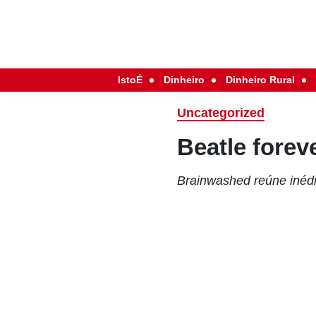
IstoÉ
Dinheiro
Dinheiro Rural
Uncategorized
Beatle forev
Brainwashed reúne inédi