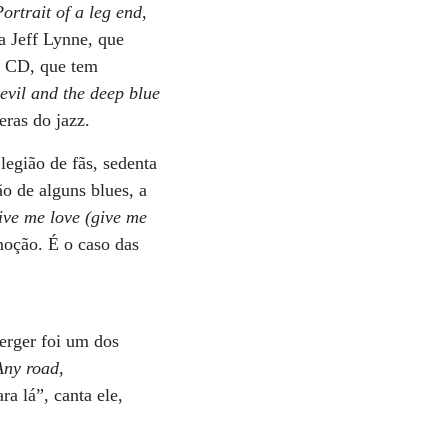
Portrait of a leg end
,
a Jeff Lynne, que
o CD, que tem
evil and the deep blue
eras do jazz.
legião de fãs, sedenta
ão de alguns blues, a
ive me love (give me
moção. É o caso das
Berger foi um dos
Any road
,
ra lá”, canta ele,