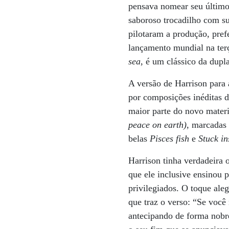
pensava nomear seu último
saboroso trocadilho com su
pilotaram a produção, pre
lançamento mundial na terç
sea
, é um clássico da dupl
A versão de Harrison para 
por composições inéditas 
maior parte do novo mater
peace on earth)
, marcadas 
belas
Pisces fish
e
Stuck in
Harrison tinha verdadeira 
que ele inclusive ensinou 
privilegiados. O toque ale
que traz o verso: “Se você 
antecipando de forma nobr