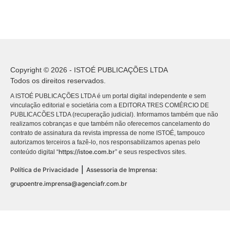
Copyright © 2026 - ISTOÉ PUBLICAÇÕES LTDA
Todos os direitos reservados.
A ISTOÉ PUBLICAÇÕES LTDA é um portal digital independente e sem
vinculação editorial e societária com a EDITORA TRES COMÉRCIO DE
PUBLICACÕES LTDA (recuperação judicial). Informamos também que não
realizamos cobranças e que também não oferecemos cancelamento do
contrato de assinatura da revista impressa de nome ISTOÉ, tampouco
autorizamos terceiros a fazê-lo, nos responsabilizamos apenas pelo
https://istoe.com.br
conteúdo digital “
” e seus respectivos sites.
|
Política de Privacidade
Assessoria de Imprensa:
grupoentre.imprensa@agenciafr.com.br