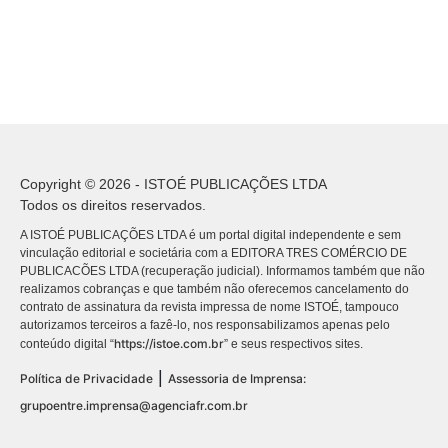
Copyright © 2026 - ISTOÉ PUBLICAÇÕES LTDA
Todos os direitos reservados.
A ISTOÉ PUBLICAÇÕES LTDA é um portal digital independente e sem
vinculação editorial e societária com a EDITORA TRES COMÉRCIO DE
PUBLICACÕES LTDA (recuperação judicial). Informamos também que não
realizamos cobranças e que também não oferecemos cancelamento do
contrato de assinatura da revista impressa de nome ISTOÉ, tampouco
autorizamos terceiros a fazê-lo, nos responsabilizamos apenas pelo
https://istoe.com.br
conteúdo digital “
” e seus respectivos sites.
|
Política de Privacidade
Assessoria de Imprensa:
grupoentre.imprensa@agenciafr.com.br