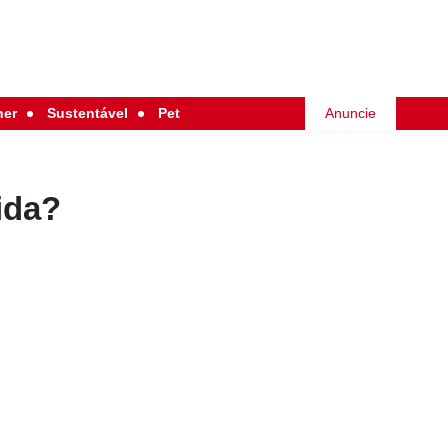
her
Sustentável
Pet
Anuncie
ida?