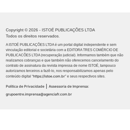
Copyright © 2026 - ISTOÉ PUBLICAÇÕES LTDA
Todos os direitos reservados.
A ISTOÉ PUBLICAÇÕES LTDA é um portal digital independente e sem
vinculação editorial e societária com a EDITORA TRES COMÉRCIO DE
PUBLICACÕES LTDA (recuperação judicial). Informamos também que não
realizamos cobranças e que também não oferecemos cancelamento do
contrato de assinatura da revista impressa de nome ISTOÉ, tampouco
autorizamos terceiros a fazê-lo, nos responsabilizamos apenas pelo
https://istoe.com.br
conteúdo digital “
” e seus respectivos sites.
|
Política de Privacidade
Assessoria de Imprensa:
grupoentre.imprensa@agenciafr.com.br