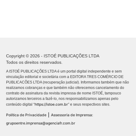
Copyright © 2026 - ISTOÉ PUBLICAÇÕES LTDA
Todos os direitos reservados.
A ISTOÉ PUBLICAÇÕES LTDA é um portal digital independente e sem
vinculação editorial e societária com a EDITORA TRES COMÉRCIO DE
PUBLICACÕES LTDA (recuperação judicial). Informamos também que não
realizamos cobranças e que também não oferecemos cancelamento do
contrato de assinatura da revista impressa de nome ISTOÉ, tampouco
autorizamos terceiros a fazê-lo, nos responsabilizamos apenas pelo
https://istoe.com.br
conteúdo digital “
” e seus respectivos sites.
|
Política de Privacidade
Assessoria de Imprensa:
grupoentre.imprensa@agenciafr.com.br