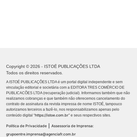
Copyright © 2026 - ISTOÉ PUBLICAÇÕES LTDA
Todos os direitos reservados.
A ISTOÉ PUBLICAÇÕES LTDA é um portal digital independente e sem
vinculação editorial e societária com a EDITORA TRES COMÉRCIO DE
PUBLICACÕES LTDA (recuperação judicial). Informamos também que não
realizamos cobranças e que também não oferecemos cancelamento do
contrato de assinatura da revista impressa de nome ISTOÉ, tampouco
autorizamos terceiros a fazê-lo, nos responsabilizamos apenas pelo
https://istoe.com.br
conteúdo digital “
” e seus respectivos sites.
|
Política de Privacidade
Assessoria de Imprensa:
grupoentre.imprensa@agenciafr.com.br