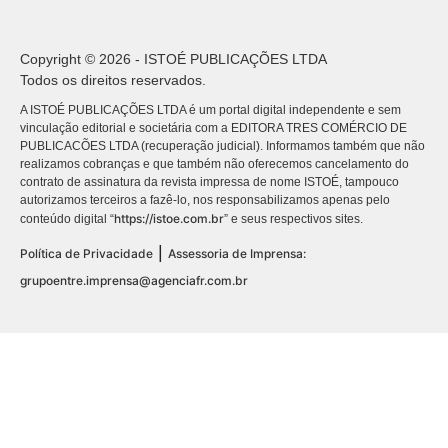
Copyright © 2026 - ISTOÉ PUBLICAÇÕES LTDA
Todos os direitos reservados.
A ISTOÉ PUBLICAÇÕES LTDA é um portal digital independente e sem
vinculação editorial e societária com a EDITORA TRES COMÉRCIO DE
PUBLICACÕES LTDA (recuperação judicial). Informamos também que não
realizamos cobranças e que também não oferecemos cancelamento do
contrato de assinatura da revista impressa de nome ISTOÉ, tampouco
autorizamos terceiros a fazê-lo, nos responsabilizamos apenas pelo
https://istoe.com.br
conteúdo digital “
” e seus respectivos sites.
|
Política de Privacidade
Assessoria de Imprensa:
grupoentre.imprensa@agenciafr.com.br