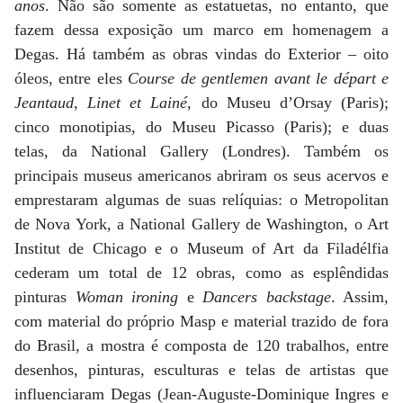
anos
. Não são somente as estatuetas, no entanto, que
fazem dessa exposição um marco em homenagem a
Degas. Há também as obras vindas do Exterior – oito
óleos, entre eles
Course de gentlemen avant le départ e
Jeantaud
,
Linet et Lainé
, do Museu d’Orsay (Paris);
cinco monotipias, do Museu Picasso (Paris); e duas
telas, da National Gallery (Londres). Também os
principais museus americanos abriram os seus acervos e
emprestaram algumas de suas relíquias: o Metropolitan
de Nova York, a National Gallery de Washington, o Art
Institut de Chicago e o Museum of Art da Filadélfia
cederam um total de 12 obras, como as esplêndidas
pinturas
Woman ironing
e
Dancers backstage
. Assim,
com material do próprio Masp e material trazido de fora
do Brasil, a mostra é composta de 120 trabalhos, entre
desenhos, pinturas, esculturas e telas de artistas que
influenciaram Degas (Jean-Auguste-Dominique Ingres e