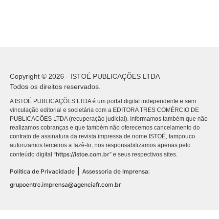
Copyright © 2026 - ISTOÉ PUBLICAÇÕES LTDA
Todos os direitos reservados.
A ISTOÉ PUBLICAÇÕES LTDA é um portal digital independente e sem
vinculação editorial e societária com a EDITORA TRES COMÉRCIO DE
PUBLICACÕES LTDA (recuperação judicial). Informamos também que não
realizamos cobranças e que também não oferecemos cancelamento do
contrato de assinatura da revista impressa de nome ISTOÉ, tampouco
autorizamos terceiros a fazê-lo, nos responsabilizamos apenas pelo
https://istoe.com.br
conteúdo digital “
” e seus respectivos sites.
|
Política de Privacidade
Assessoria de Imprensa:
grupoentre.imprensa@agenciafr.com.br