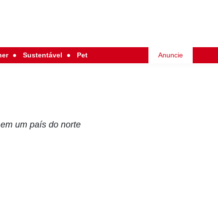
her
Sustentável
Pet
Anuncie
o em um país do norte