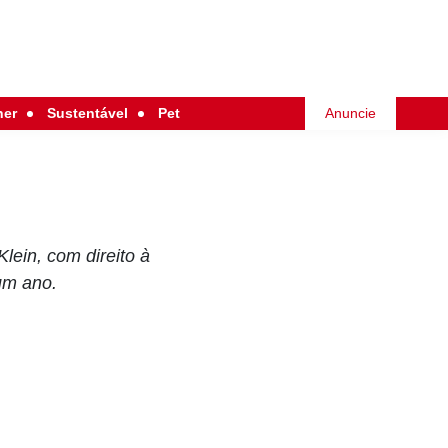
her
Sustentável
Pet
Anuncie
lein, com direito à
um ano.