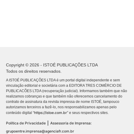
Copyright © 2026 - ISTOÉ PUBLICAÇÕES LTDA
Todos os direitos reservados.
A ISTOÉ PUBLICAÇÕES LTDA é um portal digital independente e sem
vinculação editorial e societária com a EDITORA TRES COMÉRCIO DE
PUBLICACÕES LTDA (recuperação judicial). Informamos também que não
realizamos cobranças e que também não oferecemos cancelamento do
contrato de assinatura da revista impressa de nome ISTOÉ, tampouco
autorizamos terceiros a fazê-lo, nos responsabilizamos apenas pelo
https://istoe.com.br
conteúdo digital “
” e seus respectivos sites.
|
Política de Privacidade
Assessoria de Imprensa:
grupoentre.imprensa@agenciafr.com.br