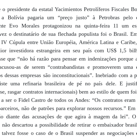
presidente da estatal Yacimientos Petrolíferos Fiscales B
 a Bolívia pagaria um “preço justo” à Petrobras pelo co
dente Evo Morales protagonizou na quinta-feira 11 um es
z o destinatário de sua flechada populista foi o Brasil. Em
 IV Cúpula entre União Européia, América Latina e Caribe,
ior investidora estrangeira em seu país com US$ 1,5 bilh
isse que “não há razão para pensar em indenizações porque a
, acusou-as de serem “contrabandistas e promoverem uma 
s dessas empresas são inconstitucionais”. Inebriado com a pr
ste uma refinaria brasileira de pé no país dele. E jus
-se, rasgar contratos internacionais) bem ao estilo de quem foi
a a ser o Fidel Castro de todos os Andes: “Os contratos era
arceiros, não de patrões para explorar nossos recursos.” Em 
ão diante das acusações de que agira à magem da lei”. O
não descartou a possibilidade de retirar o embaixador brasil
, talvez fosse o caso de o Brasil suspender as negociações