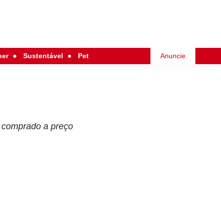
her
Sustentável
Pet
Anuncie
oi comprado a preço