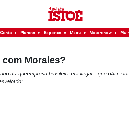
Gente
Planeta
Esportes
Menu
Motorshow
Mul
r com Morales?
iano diz queempresa brasileira era ilegal e que oAcre f
esvairado!