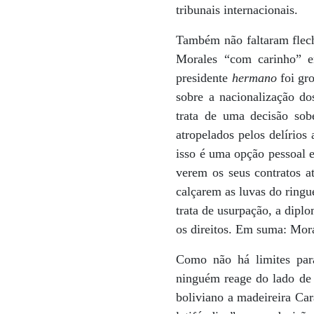
tribunais internacionais.
Também não faltaram flecha
Morales “com carinho” en
presidente
hermano
foi gro
sobre a nacionalização do
trata de uma decisão so
atropelados pelos delírios
isso é uma opção pessoal e
verem os seus contratos a
calçarem as luvas do ringu
trata de usurpação, a dipl
os direitos. Em suma: Mor
Como não há limites para
ninguém reage do lado de c
boliviano a madeireira Ca