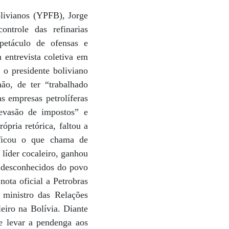
olivianos (YPFB), Jorge
ntrole das refinarias
petáculo de ofensas e
 entrevista coletiva em
 o presidente boliviano
ão, de ter “trabalhado
s empresas petrolíferas
evasão de impostos” e
ópria retórica, faltou a
tificou o que chama de
 líder cocaleiro, ganhou
m desconhecidos do povo
nota oficial a Petrobras
 ministro das Relações
eiro na Bolívia. Diante
 e levar a pendenga aos