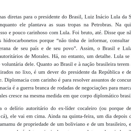
s diretas para o presidente do Brasil, Luiz Inácio Lula da Si
quanto ele plantava as suas tropas na Petrobras. Na qui
sso e pouco carinhoso com Lula. Foi bruto, até. Disse que n
s hidrocarbonetos porque “não tinha de informar, consulta
berana de seu país e de seu povo”. Assim, o Brasil e Lu
 autoritários de Morales. Há, no entanto, um detalhe. Lula se
 voluntária dele. Quanto ao Brasil e à nação brasileira terem 
tirados no lixo, é um dever do presidente da República e d
e. Diplomacia com carinho é para resolver assuntos de concu
omacia é a guerra branca de rodadas de negociações para marca
ales cresce na mesma medida em que corpo diplomático brasi
 o delírio autoritário do ex-líder cocaleiro (ou porque 
á), ele vai em cima. Ainda na quinta-feira, um dia depois de
ramamu de propriedade de um boliviano e de um brasileiro, 