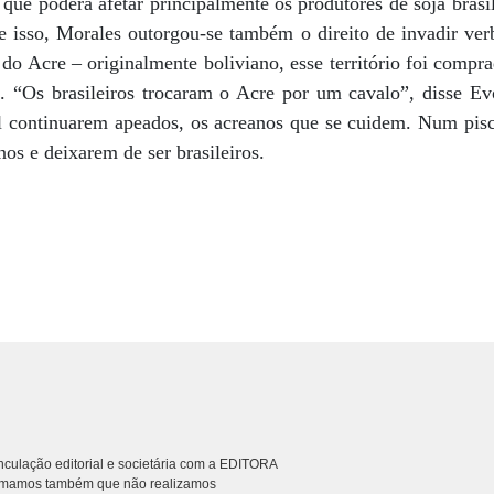
 que poderá afetar principalmente os produtores de soja brasi
 isso, Morales outorgou-se também o direito de invadir verb
o do Acre – originalmente boliviano, esse território foi comp
 “Os brasileiros trocaram o Acre por um cavalo”, disse Ev
il continuarem apeados, os acreanos que se cuidem. Num pis
nos e deixarem de ser brasileiros.
culação editorial e societária com a EDITORA
rmamos também que não realizamos