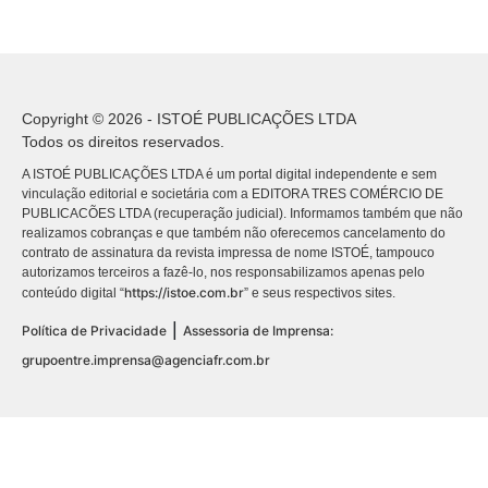
Copyright © 2026 - ISTOÉ PUBLICAÇÕES LTDA
Todos os direitos reservados.
A ISTOÉ PUBLICAÇÕES LTDA é um portal digital independente e sem
vinculação editorial e societária com a EDITORA TRES COMÉRCIO DE
PUBLICACÕES LTDA (recuperação judicial). Informamos também que não
realizamos cobranças e que também não oferecemos cancelamento do
contrato de assinatura da revista impressa de nome ISTOÉ, tampouco
autorizamos terceiros a fazê-lo, nos responsabilizamos apenas pelo
https://istoe.com.br
conteúdo digital “
” e seus respectivos sites.
|
Política de Privacidade
Assessoria de Imprensa:
grupoentre.imprensa@agenciafr.com.br