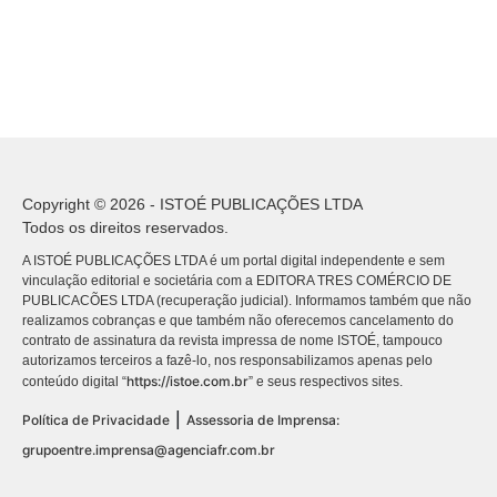
Copyright © 2026 - ISTOÉ PUBLICAÇÕES LTDA
Todos os direitos reservados.
A ISTOÉ PUBLICAÇÕES LTDA é um portal digital independente e sem
vinculação editorial e societária com a EDITORA TRES COMÉRCIO DE
PUBLICACÕES LTDA (recuperação judicial). Informamos também que não
realizamos cobranças e que também não oferecemos cancelamento do
contrato de assinatura da revista impressa de nome ISTOÉ, tampouco
autorizamos terceiros a fazê-lo, nos responsabilizamos apenas pelo
https://istoe.com.br
conteúdo digital “
” e seus respectivos sites.
|
Política de Privacidade
Assessoria de Imprensa:
grupoentre.imprensa@agenciafr.com.br