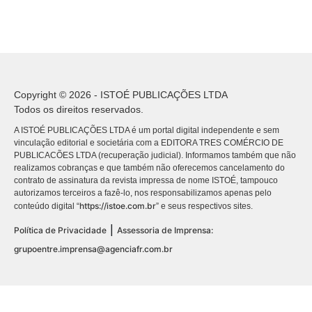
Copyright © 2026 - ISTOÉ PUBLICAÇÕES LTDA
Todos os direitos reservados.
A ISTOÉ PUBLICAÇÕES LTDA é um portal digital independente e sem
vinculação editorial e societária com a EDITORA TRES COMÉRCIO DE
PUBLICACÕES LTDA (recuperação judicial). Informamos também que não
realizamos cobranças e que também não oferecemos cancelamento do
contrato de assinatura da revista impressa de nome ISTOÉ, tampouco
autorizamos terceiros a fazê-lo, nos responsabilizamos apenas pelo
https://istoe.com.br
conteúdo digital “
” e seus respectivos sites.
|
Política de Privacidade
Assessoria de Imprensa:
grupoentre.imprensa@agenciafr.com.br