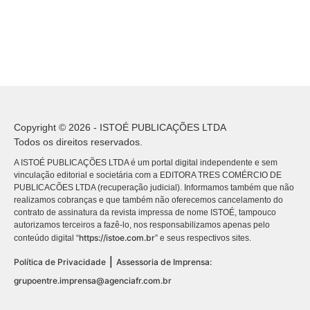
Copyright © 2026 - ISTOÉ PUBLICAÇÕES LTDA
Todos os direitos reservados.
A ISTOÉ PUBLICAÇÕES LTDA é um portal digital independente e sem
vinculação editorial e societária com a EDITORA TRES COMÉRCIO DE
PUBLICACÕES LTDA (recuperação judicial). Informamos também que não
realizamos cobranças e que também não oferecemos cancelamento do
contrato de assinatura da revista impressa de nome ISTOÉ, tampouco
autorizamos terceiros a fazê-lo, nos responsabilizamos apenas pelo
https://istoe.com.br
conteúdo digital “
” e seus respectivos sites.
|
Política de Privacidade
Assessoria de Imprensa:
grupoentre.imprensa@agenciafr.com.br