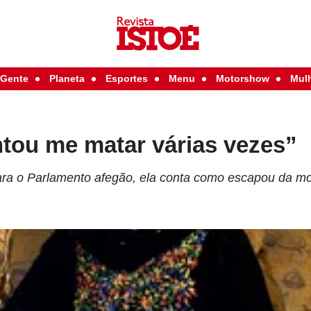
Gente
Planeta
Esportes
Menu
Motorshow
Mul
ntou me matar várias vezes”
para o Parlamento afegão, ela conta como escapou da mor