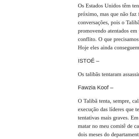
Os Estados Unidos têm tent
próximo, mas que não faz f
conversações, pois o Talib
promovendo atentados em C
conflito. O que precisamo
Hoje eles ainda conseguem 
ISTOÉ
–
Os talibãs tentaram assass
Fawzia Koof
–
O Talibã tenta, sempre, ca
execução das líderes que t
tentativas mais graves. Em
matar no meu comitê de ca
dois meses do departamento