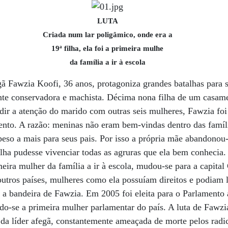
LUTA
Criada num lar poligâmico, onde era a
19ª filha, ela foi a primeira mulhe
da família a ir à escola
gã Fawzia Koofi, 36 anos, protagoniza grandes batalhas para 
te conservadora e machista. Décima nona filha de um casam
dir a atenção do marido com outras seis mulheres, Fawzia foi
ento. A razão: meninas não eram bem-vindas dentro das famíl
eso a mais para seus pais. Por isso a própria mãe abandonou-
ilha pudesse vivenciar todas as agruras que ela bem conhecia.
eira mulher da família a ir à escola, mudou-se para a capital
outros países, mulheres como ela possuíam direitos e podiam l
o, a bandeira de Fawzia. Em 2005 foi eleita para o Parlamento
ndo-se a primeira mulher parlamentar do país. A luta de Fawz
da líder afegã, constantemente ameaçada de morte pelos radica