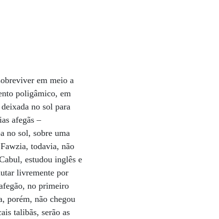
sobreviver em meio a
ento poligâmico, em
 deixada no sol para
ias afegãs –
a no sol, sobre uma
 Fawzia, todavia, não
 Cabul, estudou inglês e
utar livremente por
 afegão, no primeiro
ia, porém, não chegou
is talibãs, serão as