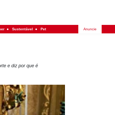
her
Sustentável
Pet
Anuncie
te e diz por que é