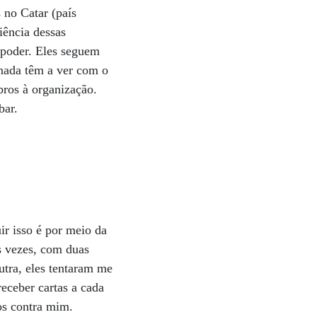
 no Catar (país
iência dessas
 poder. Eles seguem
nada têm a ver com o
ros à organização.
abar.
ir isso é por meio da
as vezes, com duas
utra, eles tentaram me
eceber cartas a cada
os contra mim.