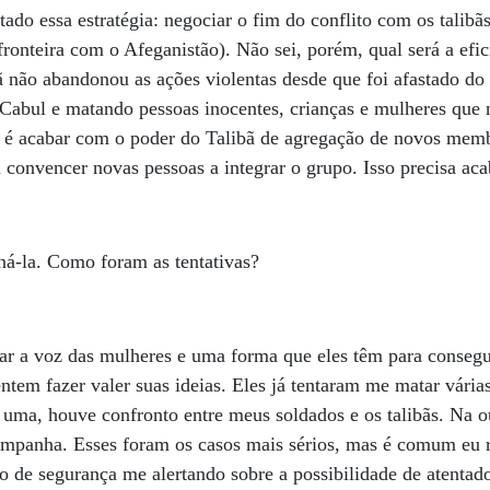
ado essa estratégia: negociar o fim do conflito com os talibãs
ronteira com o Afeganistão). Não sei, porém, qual será a efic
ã não abandonou as ações violentas desde que foi afastado do
abul e matando pessoas inocentes, crianças e mulheres que 
s é acabar com o poder do Talibã de agregação de novos memb
convencer novas pessoas a integrar o grupo. Isso precisa ac
iná-la. Como foram as tentativas?
lar a voz das mulheres e uma forma que eles têm para consegu
entem fazer valer suas ideias. Eles já tentaram me matar vári
 uma, houve confronto entre meus soldados e os talibãs. Na o
mpanha. Esses foram os casos mais sérios, mas é comum eu r
 de segurança me alertando sobre a possibilidade de atentad