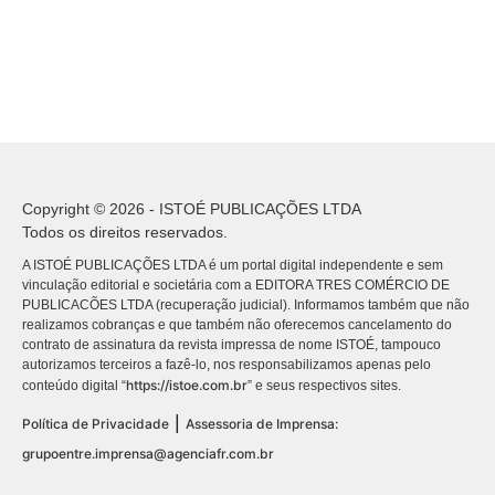
Copyright © 2026 - ISTOÉ PUBLICAÇÕES LTDA
Todos os direitos reservados.
A ISTOÉ PUBLICAÇÕES LTDA é um portal digital independente e sem
vinculação editorial e societária com a EDITORA TRES COMÉRCIO DE
PUBLICACÕES LTDA (recuperação judicial). Informamos também que não
realizamos cobranças e que também não oferecemos cancelamento do
contrato de assinatura da revista impressa de nome ISTOÉ, tampouco
autorizamos terceiros a fazê-lo, nos responsabilizamos apenas pelo
https://istoe.com.br
conteúdo digital “
” e seus respectivos sites.
|
Política de Privacidade
Assessoria de Imprensa:
grupoentre.imprensa@agenciafr.com.br