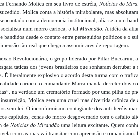
ioca Fernando Molica em seu livro de estréia,
Notícias do Mir
-sucedido. Molica conta a história mirabolante, mas absoluta
sencantado com a democracia institucional, alia-se a um bando
 socialista num morro carioca, o tal
Mirandão
. A idéia da ali
 e bandidos desde o contato entre perseguidos políticos e o 
imensão tão real que chega a assumir ares de reportagem.
xão Revolucionária, o grupo liderado por Pillar Buccarini, 
esgata táticas dos jovens brasileiros que sonharam derrubar a 
as. É literalmente explosivo o acordo desta turma com o trafi
 realidade carioca, o comandante Marra manda derreter dois 
as”, na verdade um crematório formado por uma pilha de pne
insurreição, Molica gera uma cruel mas divertida crônica de
rios sem lei. O inconformismo contagiante dos anti-heróis marx
ticos capítulos, cenas do morro desgovernado com o asfalto al
em de
Notícias do Mirandão
uma leitura excitante. Quem conhe
avela com as ruas vai transitar com apreensão e romantismo.