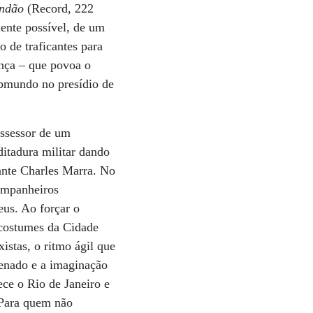
andão
(Record, 222
mente possível, de um
 de traficantes para
ança – que povoa o
submundo no presídio de
assessor de um
ditadura militar dando
cante Charles Marra. No
companheiros
us. Ao forçar o
 costumes da Cidade
istas, o ritmo ágil que
ienado e a imaginação
ce o Rio de Janeiro e
 Para quem não