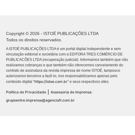
Copyright © 2026 - ISTOÉ PUBLICAÇÕES LTDA
Todos os direitos reservados.
A ISTOÉ PUBLICAÇÕES LTDA é um portal digital independente e sem
vinculação editorial e societária com a EDITORA TRES COMÉRCIO DE
PUBLICACÕES LTDA (recuperação judicial). Informamos também que não
realizamos cobranças e que também não oferecemos cancelamento do
contrato de assinatura da revista impressa de nome ISTOÉ, tampouco
autorizamos terceiros a fazê-lo, nos responsabilizamos apenas pelo
https://istoe.com.br
conteúdo digital “
” e seus respectivos sites.
|
Política de Privacidade
Assessoria de Imprensa:
grupoentre.imprensa@agenciafr.com.br