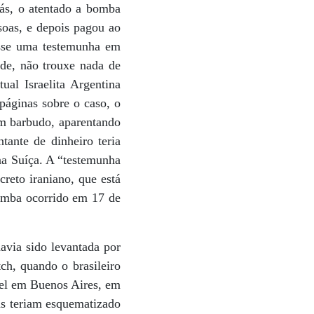
rás, o atentado a bomba
soas, e depois pagou ao
isse uma testemunha em
ade, não trouxe nada de
al Israelita Argentina
páginas sobre o caso, o
m barbudo, aparentando
tante de dinheiro teria
na Suíça. A “testemunha
reto iraniano, que está
omba ocorrido em 17 de
avia sido levantada por
h, quando o brasileiro
ael em Buenos Aires, em
as teriam esquematizado