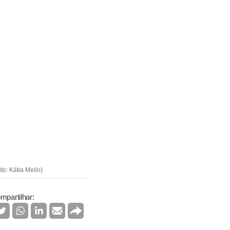
o: Kátia Mello)
mpartilhar: