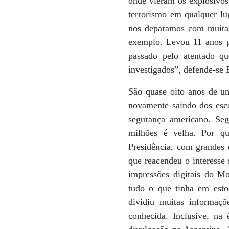
onde vieram os explosivos.
terrorismo em qualquer lu
nos deparamos com muitas 
exemplo. Levou 11 anos p
passado pelo atentado q
investigados”, defende-se 
São quase oito anos de um
novamente saindo dos esc
segurança americano. Se
milhões é velha. Por q
Presidência, com grandes 
que reacendeu o interesse 
impressões digitais do M
tudo o que tinha em esto
dividiu muitas informaç
conhecida. Inclusive, n