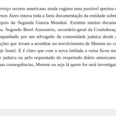
rviço secreto americano ainda cogitou uma possível queima 
os Aires estava toda a farta documentação da entidade sobre 
 depois da Segunda Guerra Mundial. Existem muitos docum
ou. Segundo Berel Aizenstein, secretário-geral da Confederaçã
mpanhado por um advogado da comunidade judaica desde a
ações que levam a acreditar no envolvimento de Menem no c
gir Israel. E é claro que com a nova intifada a coisa ficou ma
 judaica ou pelo requentado do respeitado diário american
mas consequências, Menem ou seja lá quem for será investigad