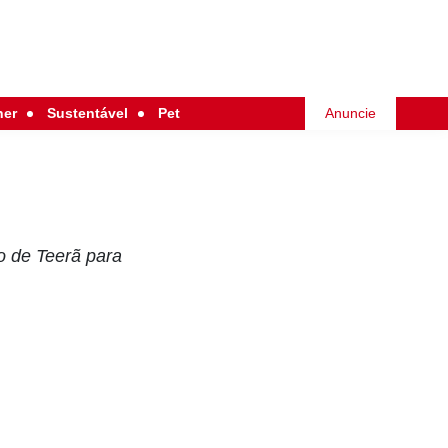
her
Sustentável
Pet
Anuncie
o de Teerã para