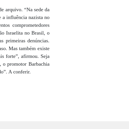
de arquivo. “Na sede da
a influência nazista no
entos comprometedores
o Israelita no Brasil, o
s primeiras denúncias.
aso. Mas também existe
is forte”, afirmou. Seja
o, o promotor Barbachia
o”. A conferir.