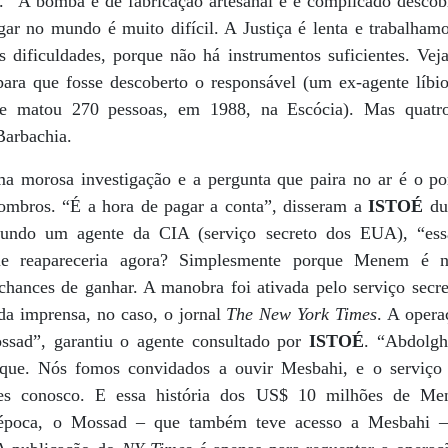
 “A bomba é de fabricação artesanal e é complicado descobri
gar no mundo é muito difícil. A Justiça é lenta e trabalham
dificuldades, porque não há instrumentos suficientes. Vej
ara que fosse descoberto o responsável (um ex-agente líbi
ue matou 270 pessoas, em 1988, na Escócia). Mas quatro 
Barbachia.
a morosa investigação e a pergunta que paira no ar é o po
ombros. “É a hora de pagar a conta”, disseram a
ISTOÉ
dua
gundo um agente da CIA (serviço secreto dos EUA), “ess
ue reapareceria agora? Simplesmente porque Menem é n
chances de ganhar. A manobra foi ativada pelo serviço secre
da imprensa, no caso, o jornal
The New York Times
. A opera
ossad”, garantiu o agente consultado por
ISTOÉ
. “Abdolgh
que. Nós fomos convidados a ouvir Mesbahi, e o serviço 
ões conosco. E essa história dos US$ 10 milhões de M
a época, o Mossad – que também teve acesso a Mesbahi