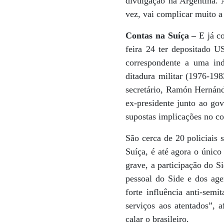
divulgação na Argentina.
vez, vai complicar muito 
Contas na Suíça –
E já co
feira 24 ter depositado 
correspondente a uma ind
ditadura militar (1976-19
secretário, Ramón Hernánde
ex-presidente junto ao go
supostas implicações no c
São cerca de 20 policiais 
Suíça, é até agora o único
grave, a participação do S
pessoal do Side e dos age
forte influência anti-sem
serviços aos atentados”, 
calar o brasileiro.