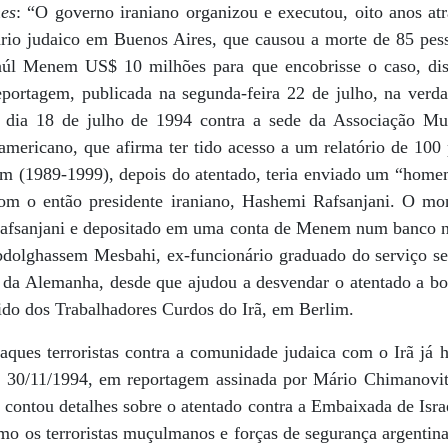
es
: “O governo iraniano organizou e executou, oito anos at
rio judaico em Buenos Aires, que causou a morte de 85 pes
Saúl Menem US$ 10 milhões para que encobrisse o caso, d
eportagem, publicada na segunda-feira 22 de julho, na verd
 dia 18 de julho de 1994 contra a sede da Associação Mutu
mericano, que afirma ter tido acesso a um relatório de 100 
m (1989-1999), depois do atentado, teria enviado um “home
om o então presidente iraniano, Hashemi Rafsanjani. O mon
 Rafsanjani e depositado em uma conta de Menem num banco 
bdolghassem Mesbahi, ex-funcionário graduado do serviço sec
 da Alemanha, desde que ajudou a desvendar o atentado a b
tido dos Trabalhadores Curdos do Irã, em Berlim.
aques terroristas contra a comunidade judaica com o Irã já h
 30/11/1994, em reportagem assinada por Mário Chimanovitc
 contou detalhes sobre o atentado contra a Embaixada de Isr
mo os terroristas muçulmanos e forças de segurança argentin