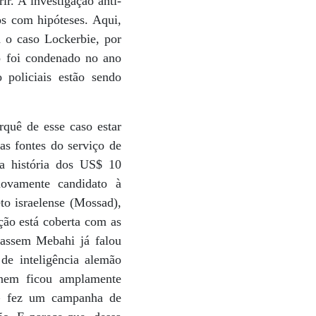
r. A investigação anti-
os com hipóteses. Aqui,
a o caso Lockerbie, por
o foi condenado no ano
policiais estão sendo
rquê de esse caso estar
s fontes do serviço de
a história dos US$ 10
ovamente candidato à
to israelense (Mossad),
ção está coberta com as
assem Mebahi já falou
de inteligência alemão
enem ficou amplamente
 – fez um campanha de