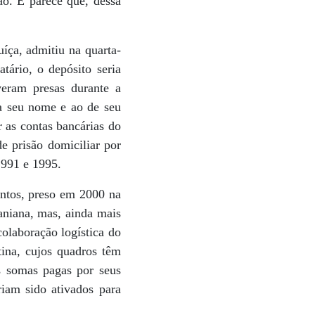
ão. E parece que, dessa
ça, admitiu na quarta-
ário, o depósito seria
veram presas durante a
 a seu nome e ao de seu
 as contas bancárias do
 prisão domiciliar por
1991 e 1995.
antos, preso em 2000 na
raniana, mas, ainda mais
colaboração logística do
tina, cujos quadros têm
as somas pagas por seus
iam sido ativados para