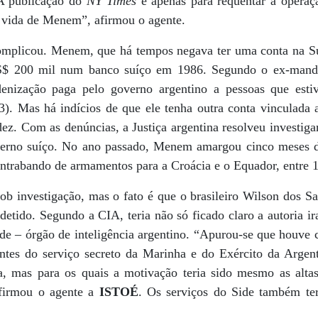
 A publicação do
NY Times
é apenas para requentar a operaç
a vida de Menem”, afirmou o agente.
mplicou. Menem, que há tempos negava ter uma conta na Suí
US$ 200 mil num banco suíço em 1986. Segundo o ex-mandat
enização paga pelo governo argentino a pessoas que esti
83). Mas há indícios de que ele tenha outra conta vinculada
z. Com as denúncias, a Justiça argentina resolveu investigar
verno suíço. No ano passado, Menem amargou cinco meses de
ontrabando de armamentos para a Croácia e o Equador, entre 
sob investigação, mas o fato é que o brasileiro Wilson dos S
 detido. Segundo a CIA, teria não só ficado claro a autoria i
ide – órgão de inteligência argentino. “Apurou-se que houve 
ntes do serviço secreto da Marinha e do Exército da Argen
ita, mas para os quais a motivação teria sido mesmo as alt
afirmou o agente a
ISTOÉ
. Os serviços do Side também ter