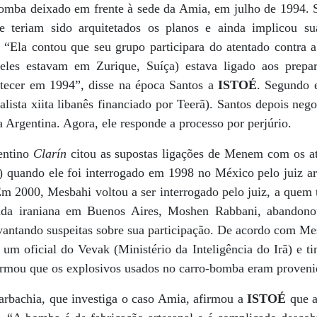
omba deixado em frente à sede da Amia, em julho de 1994. 
e teriam sido arquitetados os planos e ainda implicou s
. “Ela contou que seu grupo participara do atentado contra 
(eles estavam em Zurique, Suíça) estava ligado aos prepar
ontecer em 1994”, disse na época Santos a
ISTOÉ
. Segundo e
ista xiita libanês financiado por Teerã). Santos depois nego
a Argentina. Agora, ele responde a processo por perjúrio.
gentino
Clarín
citou as supostas ligações de Menem com os at
quando ele foi interrogado em 1998 no México pelo juiz ar
m 2000, Mesbahi voltou a ser interrogado pelo juiz, a quem t
xada iraniana em Buenos Aires, Moshen Rabbani, abandono
vantando suspeitas sobre sua participação. De acordo com Mes
um oficial do Vevak (Ministério da Inteligência do Irã) e t
irmou que os explosivos usados no carro-bomba eram provenie
arbachia, que investiga o caso Amia, afirmou a
ISTOÉ
que a