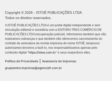
Copyright © 2026 - ISTOÉ PUBLICAÇÕES LTDA
Todos os direitos reservados.
A ISTOÉ PUBLICAÇÕES LTDA é um portal digital independente e sem
vinculação editorial e societária com a EDITORA TRES COMÉRCIO DE
PUBLICACÕES LTDA (recuperação judicial). Informamos também que não
realizamos cobranças e que também não oferecemos cancelamento do
contrato de assinatura da revista impressa de nome ISTOÉ, tampouco
autorizamos terceiros a fazê-lo, nos responsabilizamos apenas pelo
https://istoe.com.br
conteúdo digital “
” e seus respectivos sites.
|
Política de Privacidade
Assessoria de Imprensa:
grupoentre.imprensa@agenciafr.com.br