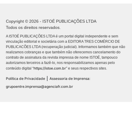
Copyright © 2026 - ISTOÉ PUBLICAÇÕES LTDA
Todos os direitos reservados.
A ISTOÉ PUBLICAÇÕES LTDA é um portal digital independente e sem
vinculação editorial e societária com a EDITORA TRES COMÉRCIO DE
PUBLICACÕES LTDA (recuperação judicial). Informamos também que não
realizamos cobranças e que também não oferecemos cancelamento do
contrato de assinatura da revista impressa de nome ISTOÉ, tampouco
autorizamos terceiros a fazê-lo, nos responsabilizamos apenas pelo
https://istoe.com.br
conteúdo digital “
” e seus respectivos sites.
|
Política de Privacidade
Assessoria de Imprensa:
grupoentre.imprensa@agenciafr.com.br