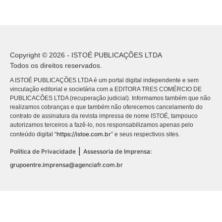
Copyright © 2026 - ISTOÉ PUBLICAÇÕES LTDA
Todos os direitos reservados.
A ISTOÉ PUBLICAÇÕES LTDA é um portal digital independente e sem
vinculação editorial e societária com a EDITORA TRES COMÉRCIO DE
PUBLICACÕES LTDA (recuperação judicial). Informamos também que não
realizamos cobranças e que também não oferecemos cancelamento do
contrato de assinatura da revista impressa de nome ISTOÉ, tampouco
autorizamos terceiros a fazê-lo, nos responsabilizamos apenas pelo
https://istoe.com.br
conteúdo digital “
” e seus respectivos sites.
|
Política de Privacidade
Assessoria de Imprensa:
grupoentre.imprensa@agenciafr.com.br