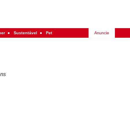
her
Sustentável
Pet
Anuncie
ens