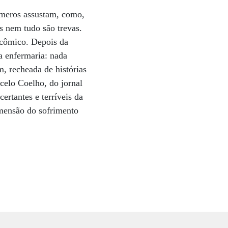
úmeros assustam, como,
 nem tudo são trevas.
 cômico. Depois da
na enfermaria: nada
m, recheada de histórias
rcelo Coelho, do jornal
ertantes e terríveis da
imensão do sofrimento