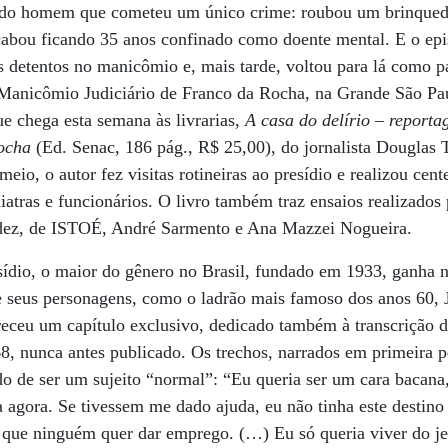
ria do homem que cometeu um único crime: roubou um brinquedo
cabou ficando 35 anos confinado como doente mental. E o epi
 detentos no manicômio e, mais tarde, voltou para lá como pa
Manicômio Judiciário de Franco da Rocha, na Grande São Pau
ue chega esta semana às livrarias,
A casa do delírio – repor
ocha
(Ed. Senac, 186 pág., R$ 25,00), do jornalista Douglas T
io, o autor fez visitas rotineiras ao presídio e realizou cent
uiatras e funcionários. O livro também traz ensaios realizados 
ldez, de ISTOÉ, André Sarmento e Ana Mazzei Nogueira.
sídio, o maior do gênero no Brasil, fundado em 1933, ganha n
 de seus personagens, como o ladrão mais famoso dos anos 60,
eceu um capítulo exclusivo, dedicado também à transcrição 
8, nunca antes publicado. Os trechos, narrados em primeira p
o de ser um sujeito “normal”: “Eu queria ser um cara bacana
a agora. Se tivessem me dado ajuda, eu não tinha este destino
que ninguém quer dar emprego. (…) Eu só queria viver do je