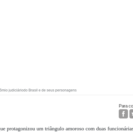
cômio judiciáriodo Brasil e de seus personagens
Para co
que protagonizou um triângulo amoroso com duas funcionári