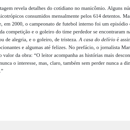
tagem revela detalhes do cotidiano no manicômio. Alguns n
sicotrópicos consumidos mensalmente pelos 614 detentos. Mas
e, em 2000, o campeonato de futebol interno foi um episódio
ro da competição e o goleiro do time perdedor se encontraram 
u de alegria, e o goleiro, de tristeza.
A
casa do delírio
é assi
ocionantes e algumas até felizes. No prefácio, o jornalista Ma
o valor da obra: “O leitor acompanha as histórias mais desconc
nunca o interesse, mas, claro, também sem perder nunca a d
.”