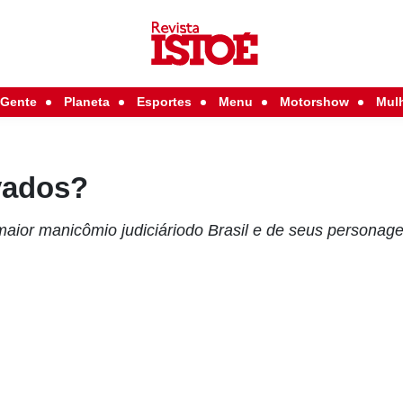
Gente
Planeta
Esportes
Menu
Motorshow
Mul
vados?
 maior manicômio judiciáriodo Brasil e de seus personag