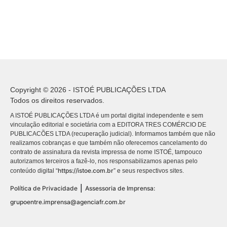
Copyright © 2026 - ISTOÉ PUBLICAÇÕES LTDA
Todos os direitos reservados.
A ISTOÉ PUBLICAÇÕES LTDA é um portal digital independente e sem
vinculação editorial e societária com a EDITORA TRES COMÉRCIO DE
PUBLICACÕES LTDA (recuperação judicial). Informamos também que não
realizamos cobranças e que também não oferecemos cancelamento do
contrato de assinatura da revista impressa de nome ISTOÉ, tampouco
autorizamos terceiros a fazê-lo, nos responsabilizamos apenas pelo
https://istoe.com.br
conteúdo digital “
” e seus respectivos sites.
|
Política de Privacidade
Assessoria de Imprensa:
grupoentre.imprensa@agenciafr.com.br