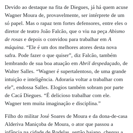
Devido ao destaque na fita de Diegues, já há quem acuse
Wagner Moura de, provavelmente, ser intérprete de um
só papel. Mas o rapaz tem fortes defensores, entre eles o
diretor de teatro João Falcão, que o viu na peça
Abismo
de rosas
e depois o convidou para trabalhar em
A
máquina
. “Ele é um dos melhores atores desta nova
safra. Pode fazer o que quiser”, diz Falcão, também
lembrando de sua boa atuação em
Abril despedaçado
, de
Walter Salles. “Wagner é supertalentoso, de uma grande
intuição e inteligência. Adoraria voltar a trabalhar com
ele”, endossa Salles. Elogios também sobram por parte
de Cacá Diegues. “É delicioso trabalhar com ele.
Wagner tem muita imaginação e disciplina.”
Filho do militar José Soares de Moura e da dona-de-casa
Alderiva Maniçoba de Moura, o ator que passou a
infância na cidade de Rodelas, sertão baiano, chegou a