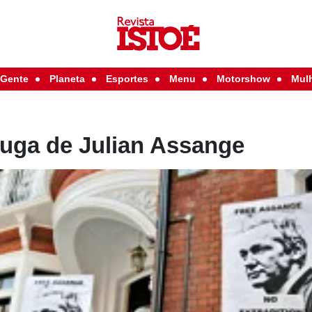
Gente
Planeta
Esportes
Menu
Motorshow
Mul
fuga de Julian Assange