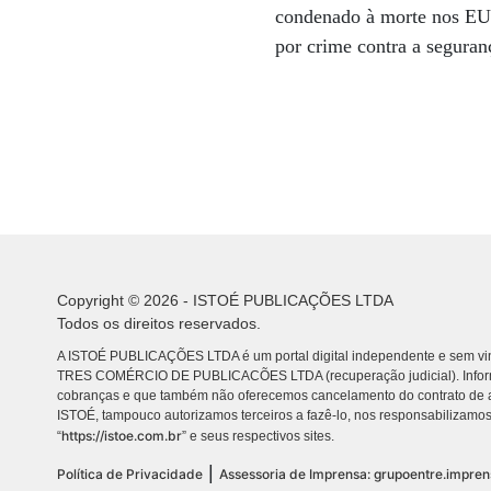
condenado à morte nos EUA
por crime contra a segura
Copyright © 2026 - ISTOÉ PUBLICAÇÕES LTDA
Todos os direitos reservados.
A ISTOÉ PUBLICAÇÕES LTDA é um portal digital independente e sem vin
TRES COMÉRCIO DE PUBLICACÕES LTDA (recuperação judicial). Info
cobranças e que também não oferecemos cancelamento do contrato de a
ISTOÉ, tampouco autorizamos terceiros a fazê-lo, nos responsabilizamos
https://istoe.com.br
“
” e seus respectivos sites.
|
Política de Privacidade
Assessoria de Imprensa: grupoentre.impre