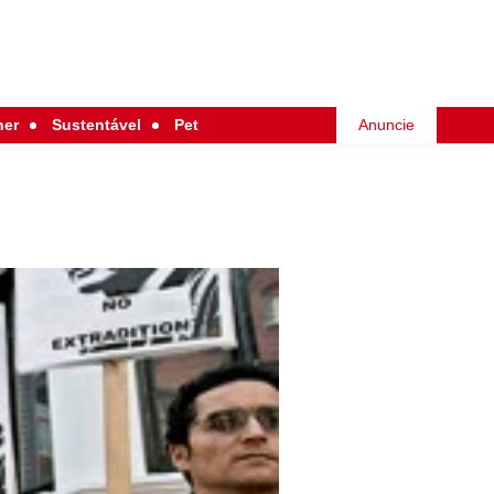
her
Sustentável
Pet
Anuncie