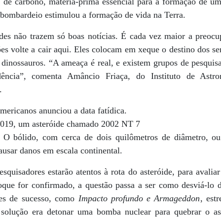
s de carbono, matéria-prima essencial para a formação de um
e bombardeio estimulou a formação de vida na Terra.
des não trazem só boas notícias. É cada vez maior a preoc
ões volte a cair aqui. Eles colocam em xeque o destino dos 
dinossauros. “A ameaça é real, e existem grupos de pesquisa
ência”, comenta Amâncio Friaça, do Instituto de Astro
.
ericanos anunciou a data fatídica.
 2019, um asteróide chamado 2002 NT 7
 O bólido, com cerca de dois quilômetros de diâmetro, ou 
usar danos em escala continental.
quisadores estarão atentos à rota do asteróide, para avalia
hoque for confirmado, a questão passa a ser como desviá-lo 
mes de sucesso, como
Impacto profundo e Armageddon
, est
solução era detonar uma bomba nuclear para quebrar o a