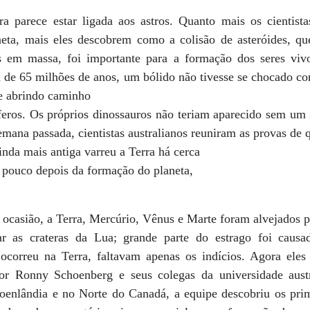
ra parece estar ligada aos astros. Quanto mais os cientis
eta, mais eles descobrem como a colisão de asteróides, que
s em massa, foi importante para a formação dos seres vi
ca de 65 milhões de anos, um bólido não tivesse se chocado c
 e abrindo caminho
eros. Os próprios dinossauros não teriam aparecido sem um
mana passada, cientistas australianos reuniram as provas de 
nda mais antiga varreu a Terra há cerca
 pouco depois da formação do planeta,
a ocasião, a Terra, Mercúrio, Vênus e Marte foram alvejados p
ar as crateras da Lua; grande parte do estrago foi causa
orreu na Terra, faltavam apenas os indícios. Agora eles
 por Ronny Schoenberg e seus colegas da universidade aust
enlândia e no Norte do Canadá, a equipe descobriu os prim