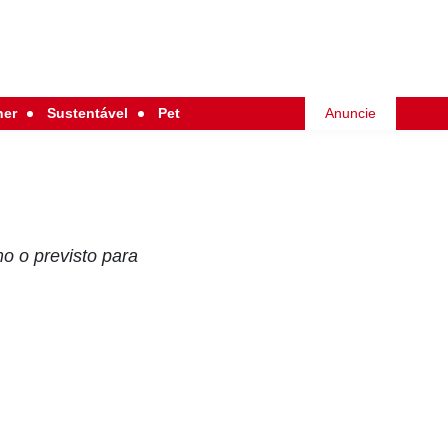
her
Sustentável
Pet
Anuncie
o o previsto para