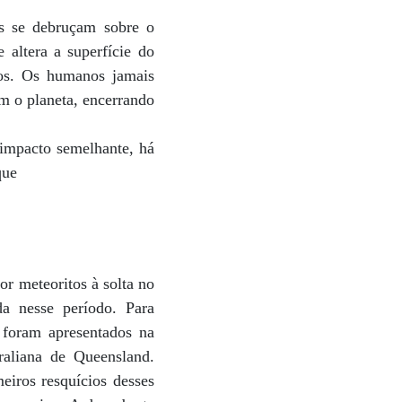
tas se debruçam sobre o
 altera a superfície do
vos. Os humanos jamais
om o planeta, encerrando
 impacto semelhante, há
que
or meteoritos à solta no
da nesse período. Para
 foram apresentados na
raliana de Queensland.
eiros resquícios desses