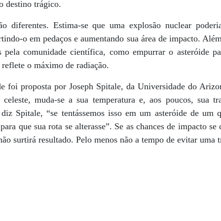
 o destino trágico.
são diferentes. Estima-se que uma explosão nuclear poder
artindo-o em pedaços e aumentando sua área de impacto. Além
s pela comunidade científica, como empurrar o asteróide par
e reflete o máximo de radiação.
ide foi proposta por Joseph Spitale, da Universidade do Ariz
o celeste, muda-se a sua temperatura e, aos poucos, sua t
iz Spitale, “se tentássemos isso em um asteróide de um q
para que sua rota se alterasse”. Se as chances de impacto se
não surtirá resultado. Pelo menos não a tempo de evitar uma