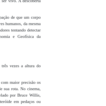
 ser vivo. A descoberta
upação de que um corpo
seres humanos, da mesma
dores tentando detectar
nomia e Geofísica da
três vezes a altura do
r com maior precisão os
de sua rota. No cinema,
relado por Bruce Willis,
steróide em pedaços ou