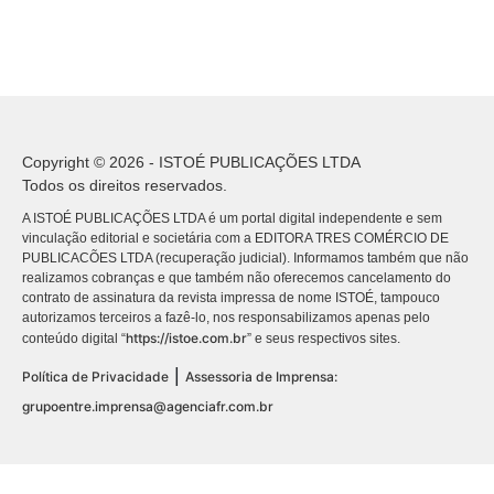
Copyright © 2026 - ISTOÉ PUBLICAÇÕES LTDA
Todos os direitos reservados.
A ISTOÉ PUBLICAÇÕES LTDA é um portal digital independente e sem
vinculação editorial e societária com a EDITORA TRES COMÉRCIO DE
PUBLICACÕES LTDA (recuperação judicial). Informamos também que não
realizamos cobranças e que também não oferecemos cancelamento do
contrato de assinatura da revista impressa de nome ISTOÉ, tampouco
autorizamos terceiros a fazê-lo, nos responsabilizamos apenas pelo
https://istoe.com.br
conteúdo digital “
” e seus respectivos sites.
|
Política de Privacidade
Assessoria de Imprensa:
grupoentre.imprensa@agenciafr.com.br