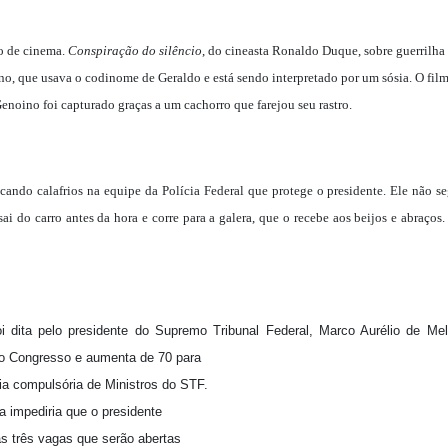
ro de cinema.
Conspiração do silêncio
, do cineasta Ronaldo Duque, sobre guerrilha
oino, que usava o codinome de Geraldo e está sendo interpretado por um sósia. O fi
enoino foi capturado graças a um cachorro que farejou seu rastro.
vocando calafrios na equipe da Polícia Federal que protege o presidente. Ele nã
ai do carro antes da hora e corre para a galera, que o recebe aos beijos e abraços.
foi dita pelo presidente do Supremo Tribunal Federal, Marco Aurélio de Me
no Congresso e aumenta de 70 para
ia compulsória de Ministros do STF.
a impediria que o presidente
as três vagas que serão abertas