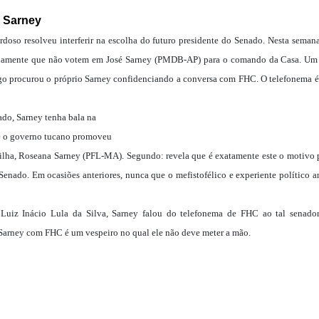
 Sarney
doso resolveu interferir na escolha do futuro presidente do Senado. Nesta semana
damente que não votem em José Sarney (PMDB-AP) para o comando da Casa. Um d
ogo procurou o próprio Sarney confidenciando a conversa com FHC. O telefonema é 
ado, Sarney tenha bala na
ue o governo tucano promoveu
 filha, Roseana Sarney (PFL-MA). Segundo: revela que é exatamente este o motivo 
Senado. Em ocasiões anteriores, nunca que o mefistofélico e experiente político a
a Luiz Inácio Lula da Silva, Sarney falou do telefonema de FHC ao tal senado
 Sarney com FHC é um vespeiro no qual ele não deve meter a mão.