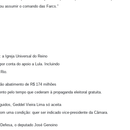
“Vou assumir o comando das Farcs.”
a Igreja Universal do Reino
or conta do apoio a Lula. Incluindo
 Rio.
rão abatimento de R$ 174 milhões
to pelo tempo que cederam à propaganda eleitoral gratuita.
uidos, Geddel Vieira Lima só aceita
om uma condição: quer ser indicado vice-presidente da Câmara.
 Defesa, o deputado José Genoino