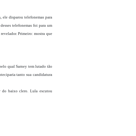
, ele disparou telefonemas para
esses telefonemas foi para um
revelador. Primeiro: mostra que
pelo qual Sarney tem lutado tão
nteciparia tanto sua candidatura
r do baixo clero. Lula escutou