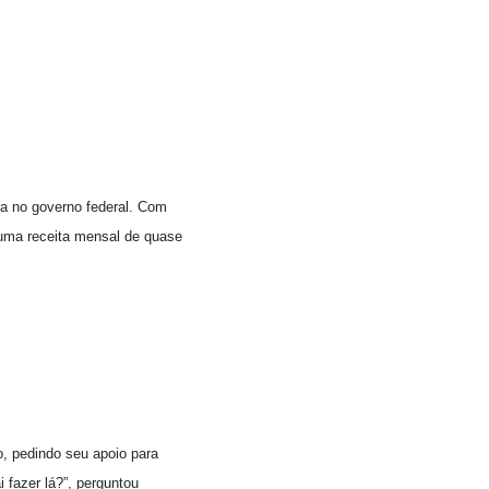
nça no governo federal. Com
 uma receita mensal de quase
o, pedindo seu apoio para
 fazer lá?”, perguntou