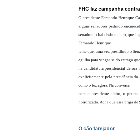
FHC faz campanha contra
O presidente Fernando Henrique Car
alguns senadores pedindo encareci
senador do baixíssimo clero, que l
Fernando Henrique
teme que, uma vez presidindo o Sen
agulha para vingar-se do estrago q
na candidatura presidencial de sua
explicitamente pela presidência do 
como o fez agora. Na conversa
com o presidente eleito, o petist
horrorizado. Acha que essa briga de
O cão farejador