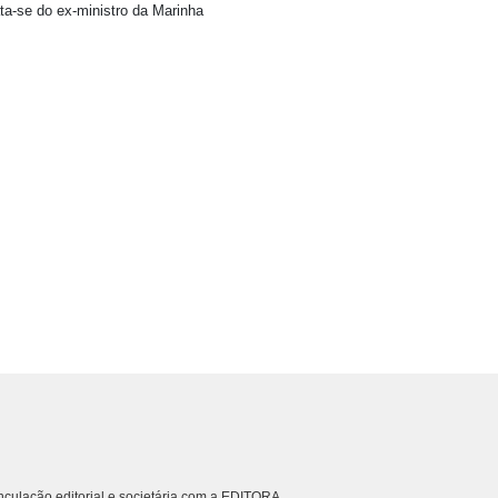
ta-se do ex-ministro da Marinha
culação editorial e societária com a EDITORA