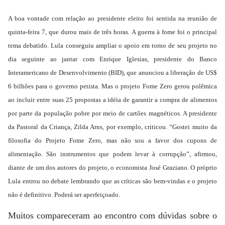
A boa vontade com relação ao presidente eleito foi sentida na reunião de
quinta-feira 7, que durou mais de três horas. A guerra à fome foi o principal
tema debatido. Lula conseguiu ampliar o apoio em torno de seu projeto no
dia seguinte ao jantar com Enrique Iglesias, presidente do Banco
Interamericano de Desenvolvimento (BID), que anunciou a liberação de US$
6 bilhões para o governo petista. Mas o projeto Fome Zero gerou polêmica
ao incluir entre suas 25 propostas a idéia de garantir a compra de alimentos
por parte da população pobre por meio de cartões magnéticos. A presidente
da Pastoral da Criança, Zilda Arns, por exemplo, criticou. “Gostei muito da
filosofia do Projeto Fome Zero, mas não sou a favor dos cupons de
alimentação. São instrumentos que podem levar à corrupção”, afirmou,
diante de um dos autores do projeto, o economista José Graziano. O próprio
Lula entrou no debate lembrando que as críticas são bem-vindas e o projeto
não é definitivo. Poderá ser aperfeiçoado.
Muitos compareceram ao encontro com dúvidas sobre o