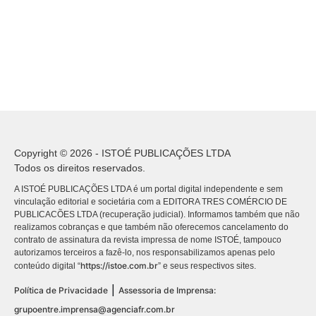
Copyright © 2026 - ISTOÉ PUBLICAÇÕES LTDA
Todos os direitos reservados.
A ISTOÉ PUBLICAÇÕES LTDA é um portal digital independente e sem
vinculação editorial e societária com a EDITORA TRES COMÉRCIO DE
PUBLICACÕES LTDA (recuperação judicial). Informamos também que não
realizamos cobranças e que também não oferecemos cancelamento do
contrato de assinatura da revista impressa de nome ISTOÉ, tampouco
autorizamos terceiros a fazê-lo, nos responsabilizamos apenas pelo
https://istoe.com.br
conteúdo digital “
” e seus respectivos sites.
|
Política de Privacidade
Assessoria de Imprensa:
grupoentre.imprensa@agenciafr.com.br