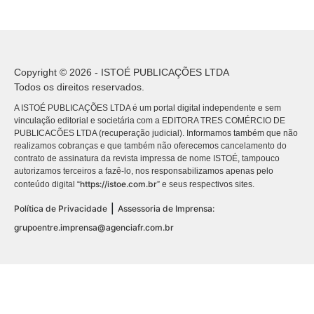
Copyright © 2026 - ISTOÉ PUBLICAÇÕES LTDA
Todos os direitos reservados.
A ISTOÉ PUBLICAÇÕES LTDA é um portal digital independente e sem
vinculação editorial e societária com a EDITORA TRES COMÉRCIO DE
PUBLICACÕES LTDA (recuperação judicial). Informamos também que não
realizamos cobranças e que também não oferecemos cancelamento do
contrato de assinatura da revista impressa de nome ISTOÉ, tampouco
autorizamos terceiros a fazê-lo, nos responsabilizamos apenas pelo
https://istoe.com.br
conteúdo digital “
” e seus respectivos sites.
|
Política de Privacidade
Assessoria de Imprensa:
grupoentre.imprensa@agenciafr.com.br