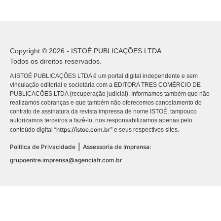
Copyright © 2026 - ISTOÉ PUBLICAÇÕES LTDA
Todos os direitos reservados.
A ISTOÉ PUBLICAÇÕES LTDA é um portal digital independente e sem
vinculação editorial e societária com a EDITORA TRES COMÉRCIO DE
PUBLICACÕES LTDA (recuperação judicial). Informamos também que não
realizamos cobranças e que também não oferecemos cancelamento do
contrato de assinatura da revista impressa de nome ISTOÉ, tampouco
autorizamos terceiros a fazê-lo, nos responsabilizamos apenas pelo
https://istoe.com.br
conteúdo digital “
” e seus respectivos sites.
|
Política de Privacidade
Assessoria de Imprensa:
grupoentre.imprensa@agenciafr.com.br