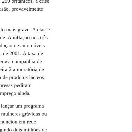
250 britânicos, a crise
lusão, provavelmente
to mais grave. A classe
me. A inflação nos três
odução de automóveis
 de 2001. A taxa de
derosa companhia de
eira 2 a moratória de
a de produtos lácteos
presas pediram
emprego ainda.
e lançar um programa
 mulheres grávidas ou
 anunciou em rede
ngindo dois milhões de