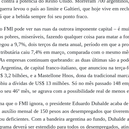
r contra a potência do Reino Unido. Morreram 700 argentinos, 
uerra levou o país ao limite e Galtieri, que hoje vive em rec
 que a bebida sempre foi seu ponto fraco.
do FMI pode ver nas ruas da outrora imponente capital – é mui
os pobres, miseráveis, fazendo qualquer coisa para matar a fo
egou a 9,7%, dois terços da meta anual, período em que a pr
 tributária caiu 7,4% em março, comparada com o mesmo mês
s empresas continuam quebrando: as duas últimas são a po
rgentina, de capital franco-italiano, que anunciou na terça-f
S$ 3,2 bilhões, e a Mastellone Hnos, dona da tradicional marc
biu a dívidas de US$ 13 milhões. Só no mês passado 148 em
no seu 46º mês, se agrava com a possibilidade real de menos 
rama que o FMI ignora, o presidente Eduardo Duhalde acaba d
m auxílio mensal de 150 pesos aos desempregados que tiverem
 ou deficientes. Com a bandeira argentina ao fundo, Duhalde
grama deverá ser estendido para todos os desempregados, ati