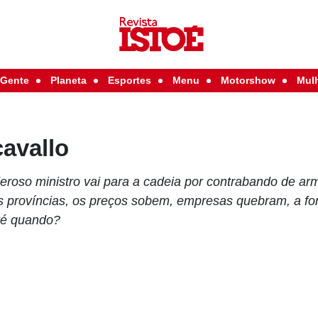
Gente
Planeta
Esportes
Menu
Motorshow
Mul
cavallo
roso ministro vai para a cadeia por contrabando de ar
s províncias, os preços sobem, empresas quebram, a fo
té quando?