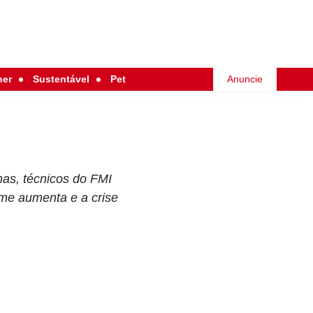
her
Sustentável
Pet
Anuncie
mas, técnicos do FMI
me aumenta e a crise