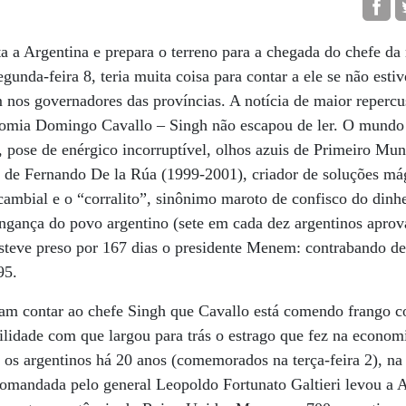
a a Argentina e prepara o terreno para a chegada do chefe da
gunda-feira 8, teria muita coisa para contar a ele se não est
s governadores das províncias. A notícia de maior repercus
omia Domingo Cavallo – Singh não escapou de ler. O mundo 
s, pose de enérgico incorruptível, olhos azuis de Primeiro Mu
de Fernando De la Rúa (1999-2001), criador de soluções má
cambial e o “corralito”, sinônimo maroto de confisco do dinhe
vingança do povo argentino (sete em cada dez argentinos aprov
steve preso por 167 dias o presidente Menem: contrabando de
95.
am contar ao chefe Singh que Cavallo está comendo frango co
cilidade com que largou para trás o estrago que fez na econom
os argentinos há 20 anos (comemorados na terça-feira 2), na
comandada pelo general Leopoldo Fortunato Galtieri levou a 