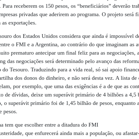
 Para receberem os 150 pesos, os “beneficiários” deverão tra
empresas privadas que aderirem ao programa. O projeto será f
 as exportações.
souro dos Estados Unidos considera que ainda é impossível d
tre o FMI e a Argentina, ao contrário do que imaginam as au
to prematuro antecipar um final feliz para as negociações, 
ing das negociações será determinado pelo avanço das reform
 do Tesouro. Traduzindo para a vida real, só sai apoio financ
rtilha dos donos do dinheiro, e não será desta vez. A lista de
lam, por exemplo, que uma das exigências é a de que as cont
o de dívidas, deixe um superávit primário de 4 bilhões a 4,5 
, o superávit primário foi de 1,45 bilhão de pesos, enquanto 
e pesos.
a tem que escolher entre a ditadura do FMI
usteridade, que enfurecerá ainda mais a população, ou afastar