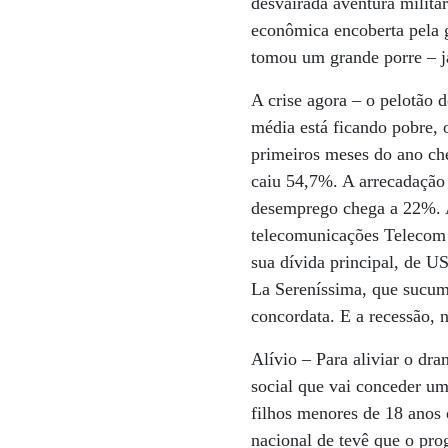
desvairada aventura milita
econômica encoberta pela g
tomou um grande porre – já
A crise agora – o pelotão 
média está ficando pobre, 
primeiros meses do ano ch
caiu 54,7%. A arrecadação
desemprego chega a 22%. A
telecomunicações Telecom A
sua dívida principal, de U
La Sereníssima, que sucum
concordata. E a recessão, 
Alívio – Para aliviar o d
social que vai conceder u
filhos menores de 18 anos
nacional de tevê que o pro