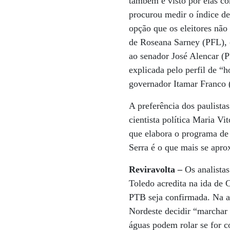
também é visto por elas co
procurou medir o índice de
opção que os eleitores não
de Roseana Sarney (PFL), 
ao senador José Alencar (P
explicada pelo perfil de “
governador Itamar Franco 
A preferência dos paulista
cientista política Maria V
que elabora o programa de
Serra é o que mais se apro
Reviravolta –
Os analistas
Toledo acredita na ida de
PTB seja confirmada. Na av
Nordeste decidir “marchar 
águas podem rolar se for 