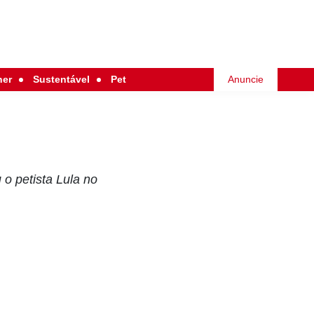
her
Sustentável
Pet
Anuncie
o petista Lula no