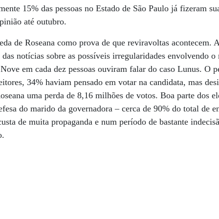
mente 15% das pessoas no Estado de São Paulo já fizeram su
inião até outubro.
queda de Roseana como prova de que reviravoltas acontecem. 
 das notícias sobre as possíveis irregularidades envolvendo 
Nove em cada dez pessoas ouviram falar do caso Lunus. O pe
leitores, 34% haviam pensado em votar na candidata, mas desi
oseana uma perda de 8,16 milhões de votos. Boa parte dos ele
efesa do marido da governadora – cerca de 90% do total de e
custa de muita propaganda e num período de bastante indecisã
o.