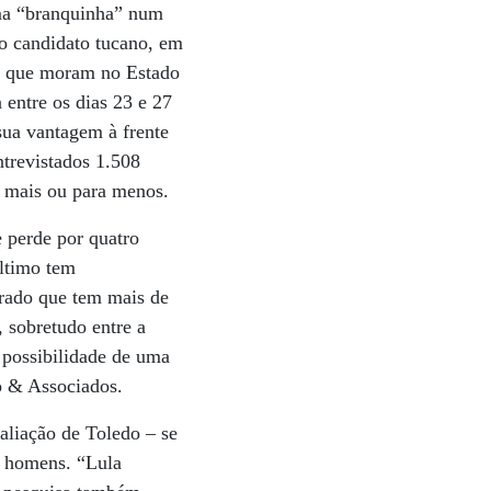
ma “branquinha” num
do candidato tucano, em
 os que moram no Estado
entre os dias 23 e 27
sua vantagem à frente
ntrevistados 1.508
a mais ou para menos.
 perde por quatro
último tem
orado que tem mais de
 sobretudo entre a
 possibilidade de uma
o & Associados.
aliação de Toledo – se
s homens. “Lula