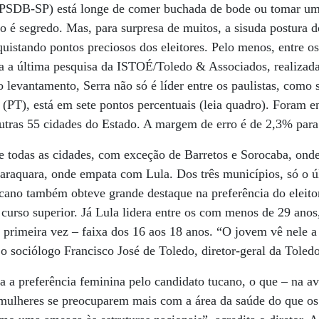
 (PSDB-SP) está longe de comer buchada de bode ou tomar u
ão é segredo. Mas, para surpresa de muitos, a sisuda postura 
nquistando pontos preciosos dos eleitores. Pelo menos, entre
 a última pesquisa da ISTOÉ/Toledo & Associados, realizada 
levantamento, Serra não só é líder entre os paulistas, como 
(PT), está em sete pontos percentuais (leia quadro). Foram e
 outras 55 cidades do Estado. A margem de erro é de 2,3% par
 todas as cidades, com exceção de Barretos e Sorocaba, onde
araquara, onde empata com Lula. Dos três municípios, só o 
ucano também obteve grande destaque na preferência do eleit
curso superior. Já Lula lidera entre os com menos de 29 anos,
a primeira vez – faixa dos 16 aos 18 anos. “O jovem vê nele a
o sociólogo Francisco José de Toledo, diretor-geral da Toled
a a preferência feminina pelo candidato tucano, o que – na av
as mulheres se preocuparem mais com a área da saúde do que o