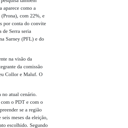
 A pesquisa também
la aparece como a
as (Prona), com 22%, e
 por conta do convite
 de Serra seria
ana Sarney (PFL) e do
ente na visão da
ntegrante da comissão
eu Collor e Maluf. O
no atual cenário.
ça com o PDT e com o
preender se a região
 seis meses da eleição,
dato escolhido. Segundo