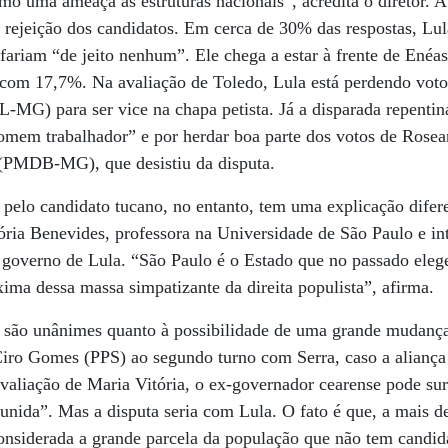
mo uma ameaça às estruturas nacionais”, acredita o diretor.
 rejeição dos candidatos. Em cerca de 30% das respostas, Lu
 fariam “de jeito nenhum”. Ele chega a estar à frente de Ené
com 17,7%. Na avaliação de Toledo, Lula está perdendo votos
L-MG) para ser vice na chapa petista. Já a disparada repentina
homem trabalhador” e por herdar boa parte dos votos de Rose
(PMDB-MG), que desistiu da disputa.
s pelo candidato tucano, no entanto, tem uma explicação difer
itória Benevides, professora na Universidade de São Paulo e i
 governo de Lula. “São Paulo é o Estado que no passado eleg
xima dessa massa simpatizante da direita populista”, afirma.
 são unânimes quanto à possibilidade de uma grande mudança 
 Ciro Gomes (PPS) ao segundo turno com Serra, caso a alian
aliação de Maria Vitória, o ex-governador cearense pode sur
unida”. Mas a disputa seria com Lula. O fato é que, a mais de
considerada a grande parcela da população que não tem candi