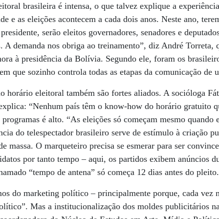
eitoral brasileira é intensa, o que talvez explique a experiênci
ande e as eleições acontecem a cada dois anos. Neste ano, te
presidente, serão eleitos governadores, senadores e deputados
 A demanda nos obriga ao treinamento”, diz André Torreta, q
ra à presidência da Bolívia. Segundo ele, foram os brasileir
em que sozinho controla todas as etapas da comunicação de
 do horário eleitoral também são fortes aliados. A socióloga F
 explica: “Nenhum país têm o know-how do horário gratuito q
s programas é alto. “As eleições só começam mesmo quando el
cia do telespectador brasileiro serve de estímulo à criação pu
 de massa. O marqueteiro precisa se esmerar para ser convinc
idatos por tanto tempo – aqui, os partidos exibem anúncios d
hamado “tempo de antena” só começa 12 dias antes do pleito.
mos do marketing político – principalmente porque, cada vez 
lítico”. Mas a institucionalização dos moldes publicitários