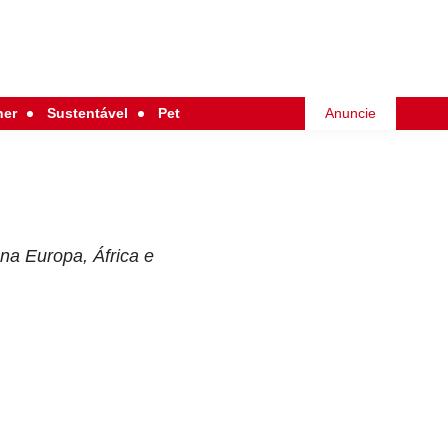
her
Sustentável
Pet
Anuncie
 na Europa, África e