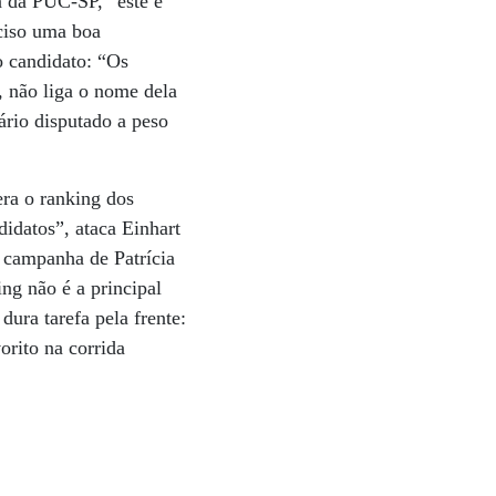
a da PUC-SP, “este é
ciso uma boa
o candidato: “Os
 não liga o nome dela
ário disputado a peso
era o ranking dos
idatos”, ataca Einhart
 campanha de Patrícia
ng não é a principal
dura tarefa pela frente:
orito na corrida