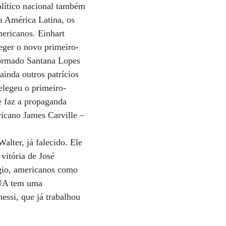
lítico nacional também
a América Latina, os
ericanos. Einhart
eger o novo primeiro-
sformado Santana Lopes
ainda outros patrícios
elegeu o primeiro-
 faz a propaganda
ricano James Carville –
alter, já falecido. Ele
vitória de José
ígio, americanos como
 EUA tem uma
essi, que já trabalhou