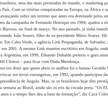
rasileira, uma das mais premiadas do mundo, o marketing po
 País. Com as vitórias conquistadas na Europa, na África e n
o avançando sobre um terreno que antes era dominado pelos am
res da campanha de Fernando Henrique em 1994, ajudou a el
o Barroso, no final de março. No ano passado, já tinha tran
rotando João Soares, filho do ex-presidente Mário Soares. Há 
ar. Em Cabo Verde, a agência Link Propaganda, de Salvador, 
, em 2001. A mesma Link mantém escritório em Angola, onde
 Na Argentina, em 1999, Eduardo Duhalde preteriu o guru ame
 Bill Clinton – para ficar com Duda Mendonça.
mes em dizer que quem abriu os atalhos foi o baiano Geraldo W
rriscar em terras estrangeiras, em 1992, quando participou da 
presidência de Angola. Mas, se os brasileiros hoje têm prest
ta semana ao Brasil, ainda são os reis da cocada preta. “Os
anos e o tempo lhes deu a base de formação”, diz Cacá Colon