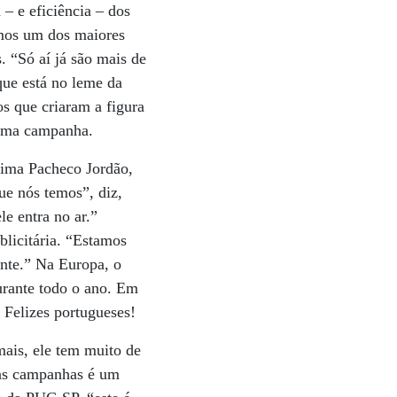
a – e eficiência – dos
remos um dos maiores
. “Só aí já são mais de
ue está no leme da
os que criaram a figura
 uma campanha.
átima Pacheco Jordão,
ue nós temos”, diz,
e entra no ar.”
blicitária. “Estamos
ente.” Na Europa, o
urante todo o ano. Em
 Felizes portugueses!
mais, ele tem muito de
 nas campanhas é um