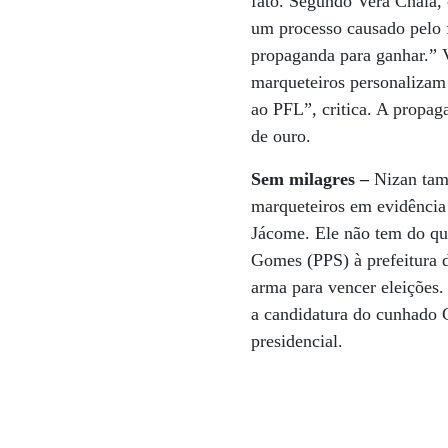
fato. Segundo Vera Chaia,
um processo causado pelo 
propaganda para ganhar.” V
marqueteiros personalizam
ao PFL”, critica. A propag
de ouro.
Sem milagres –
Nizan tamb
marqueteiros em evidência 
Jácome. Ele não tem do qu
Gomes (PPS) à prefeitura d
arma para vencer eleições. 
a candidatura do cunhado C
presidencial.