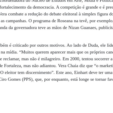
 coordenadora do Núcleo de Estudos em Arte, Mídia e Polític
fortalecimento da democracia. A competição é grande e é pre
era combate a redução do debate eleitoral à simples figura d
 as campanhas. O programa de Roseana na tevê, por exemplo,
anda da governadora teve as mãos de Nizan Guanaes, publicit
ém é criticado por outros motivos. Ao lado de Duda, ele lid
na mídia. “Muitos querem aparecer mais que os próprios cand
e reclamar, mas não é milagreiro. Em 2000, tentou socorrer a
e Fortaleza, mas não adiantou. Vera Chaia diz que “o marketi
O eleitor tem discernimento”. Este ano, Einhart deve ter uma 
iro Gomes (PPS), que, por enquanto, está longe se tornar fav