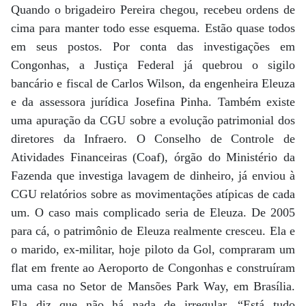
Quando o brigadeiro Pereira chegou, recebeu ordens de
cima para manter todo esse esquema. Estão quase todos
em seus postos. Por conta das investigações em
Congonhas, a Justiça Federal já quebrou o sigilo
bancário e fiscal de Carlos Wilson, da engenheira Eleuza
e da assessora jurídica Josefina Pinha. Também existe
uma apuração da CGU sobre a evolução patrimonial dos
diretores da Infraero. O Conselho de Controle de
Atividades Financeiras (Coaf), órgão do Ministério da
Fazenda que investiga lavagem de dinheiro, já enviou à
CGU relatórios sobre as movimentações atípicas de cada
um. O caso mais complicado seria de Eleuza. De 2005
para cá, o patrimônio de Eleuza realmente cresceu. Ela e
o marido, ex-militar, hoje piloto da Gol, compraram um
flat em frente ao Aeroporto de Congonhas e construíram
uma casa no Setor de Mansões Park Way, em Brasília.
Ela diz que não há nada de irregular. “Está tudo