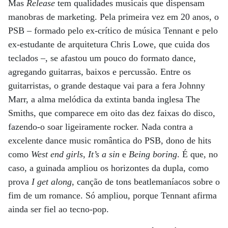
Mas
Release
tem qualidades musicais que dispensam
manobras de marketing. Pela primeira vez em 20 anos, o
PSB – formado pelo ex-crítico de música Tennant e pelo
ex-estudante de arquitetura Chris Lowe, que cuida dos
teclados –, se afastou um pouco do formato dance,
agregando guitarras, baixos e percussão. Entre os
guitarristas, o grande destaque vai para a fera Johnny
Marr, a alma melódica da extinta banda inglesa The
Smiths, que comparece em oito das dez faixas do disco,
fazendo-o soar ligeiramente rocker. Nada contra a
excelente dance music romântica do PSB, dono de hits
como
West end girls
,
It’s a sin
e
Being boring
. É que, no
caso, a guinada ampliou os horizontes da dupla, como
prova
I get along
, canção de tons beatlemaníacos sobre o
fim de um romance. Só ampliou, porque Tennant afirma
ainda ser fiel ao tecno-pop.