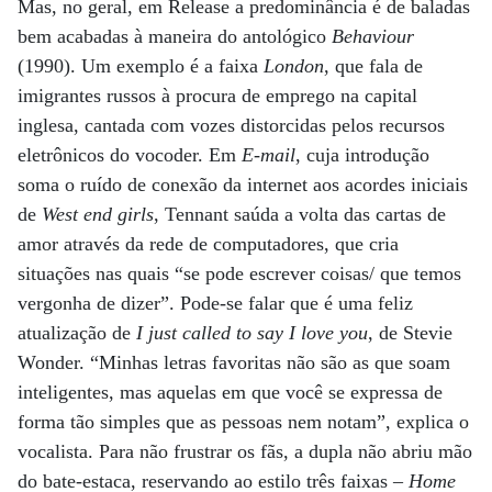
Mas, no geral, em Release a predominância é de baladas
bem acabadas à maneira do antológico
Behaviour
(1990). Um exemplo é a faixa
London
, que fala de
imigrantes russos à procura de emprego na capital
inglesa, cantada com vozes distorcidas pelos recursos
eletrônicos do vocoder. Em
E-mail
, cuja introdução
soma o ruído de conexão da internet aos acordes iniciais
de
West end girls
, Tennant saúda a volta das cartas de
amor através da rede de computadores, que cria
situações nas quais “se pode escrever coisas/ que temos
vergonha de dizer”. Pode-se falar que é uma feliz
atualização de
I just called to say I love you
, de Stevie
Wonder. “Minhas letras favoritas não são as que soam
inteligentes, mas aquelas em que você se expressa de
forma tão simples que as pessoas nem notam”, explica o
vocalista. Para não frustrar os fãs, a dupla não abriu mão
do bate-estaca, reservando ao estilo três faixas –
Home