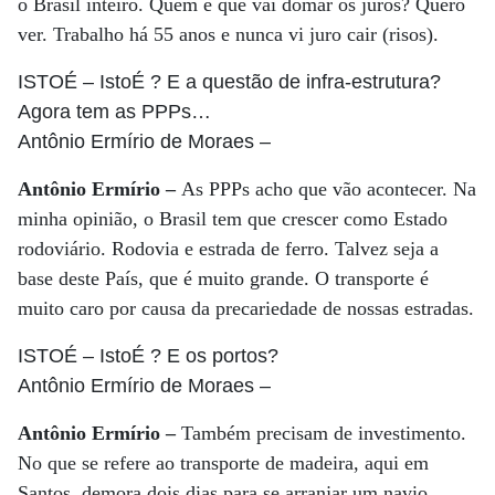
o Brasil inteiro. Quem é que vai domar os juros? Quero
ver. Trabalho há 55 anos e nunca vi juro cair (risos).
ISTOÉ
– IstoÉ ? E a questão de infra-estrutura?
Agora tem as PPPs…
Antônio Ermírio de Moraes
–
Antônio Ermírio –
As PPPs acho que vão acontecer. Na
minha opinião, o Brasil tem que crescer como Estado
rodoviário. Rodovia e estrada de ferro. Talvez seja a
base deste País, que é muito grande. O transporte é
muito caro por causa da precariedade de nossas estradas.
ISTOÉ
– IstoÉ ? E os portos?
Antônio Ermírio de Moraes
–
Antônio Ermírio –
Também precisam de investimento.
No que se refere ao transporte de madeira, aqui em
Santos, demora dois dias para se arranjar um navio.