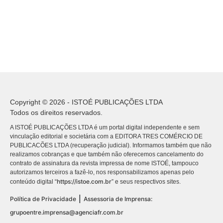
Copyright © 2026 - ISTOÉ PUBLICAÇÕES LTDA
Todos os direitos reservados.
A ISTOÉ PUBLICAÇÕES LTDA é um portal digital independente e sem
vinculação editorial e societária com a EDITORA TRES COMÉRCIO DE
PUBLICACÕES LTDA (recuperação judicial). Informamos também que não
realizamos cobranças e que também não oferecemos cancelamento do
contrato de assinatura da revista impressa de nome ISTOÉ, tampouco
autorizamos terceiros a fazê-lo, nos responsabilizamos apenas pelo
https://istoe.com.br
conteúdo digital “
” e seus respectivos sites.
|
Política de Privacidade
Assessoria de Imprensa:
grupoentre.imprensa@agenciafr.com.br