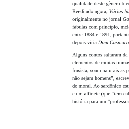
qualidade deste gênero lit
Reeditado agora,
Várias hi
originalmente no jornal
Ga
fábulas com princípio, meio
entre 1884 e 1891, portant
depois viria
Dom Casmurr
Alguns contos saltaram da
elementos de muitas trama
frasista, soam naturais as
não sejam homens”, escr
de moral. Ao sardônico est
e um alfinete (que “tem ca
história para um “profess