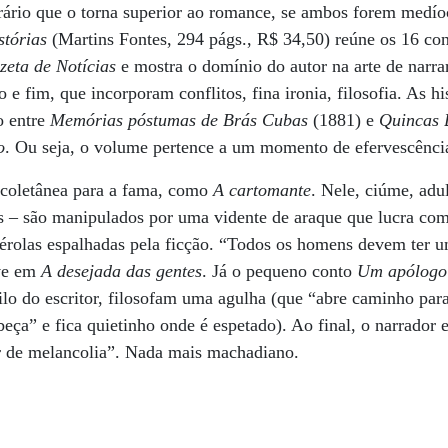
erário que o torna superior ao romance, se ambos forem medío
stórias
(Martins Fontes, 294 págs., R$ 34,50) reúne os 16 co
zeta de Notícias
e mostra o domínio do autor na arte de narra
 e fim, que incorporam conflitos, fina ironia, filosofia. As hi
o entre
Memórias póstumas de Brás Cubas
(1881) e
Quincas
o
. Ou seja, o volume pertence a um momento de efervescência 
 coletânea para a fama, como
A cartomante
. Nele, ciúme, adu
s – são manipulados por uma vidente de araque que lucra com
 pérolas espalhadas pela ficção. “Todos os homens devem ter u
eve em
A desejada das gentes
. Já o pequeno conto
Um apólogo
ilo do escritor, filosofam uma agulha (que “abre caminho para
beça” e fica quietinho onde é espetado). Ao final, o narrador 
or de melancolia”. Nada mais machadiano.