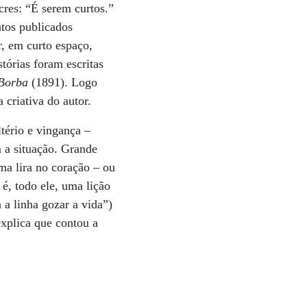
cres: “É serem curtos.”
ntos publicados
r, em curto espaço,
stórias foram escritas
 Borba
(1891). Logo
criativa do autor.
ltério e vingança –
 a situação. Grande
ma lira no coração – ou
é, todo ele, uma lição
 a linha gozar a vida”)
explica que contou a