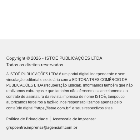
Copyright © 2026 - ISTOÉ PUBLICAÇÕES LTDA
Todos os direitos reservados.
A ISTOÉ PUBLICAÇÕES LTDA é um portal digital independente e sem
vinculação editorial e societária com a EDITORA TRES COMÉRCIO DE
PUBLICACÕES LTDA (recuperação judicial). Informamos também que não
realizamos cobranças e que também não oferecemos cancelamento do
contrato de assinatura da revista impressa de nome ISTOÉ, tampouco
autorizamos terceiros a fazê-lo, nos responsabilizamos apenas pelo
https://istoe.com.br
conteúdo digital “
” e seus respectivos sites.
|
Política de Privacidade
Assessoria de Imprensa:
grupoentre.imprensa@agenciafr.com.br